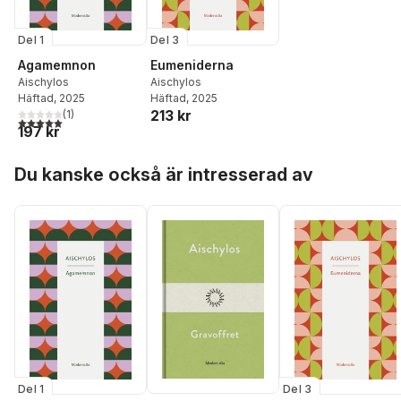
Del 1
Del 3
Agamemnon
Eumeniderna
Aischylos
Aischylos
Häftad
, 2025
Häftad
, 2025
213 kr
(
1
)
5,0
utav 5 stjärnor. Totalt antal röster:
197 kr
Hoppa över listan
Du kanske också är intresserad av
Del 1
Del 3