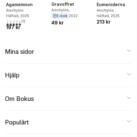
Gravoffret
Agamemnon
Eumeniderna
Aischylos,
Aischylos
Aischylos
E-bok
2022
Häftad
, 2025
Häftad
, 2025
213 kr
(
1
)
49 kr
5,0
utav 5 stjärnor. Totalt antal röster:
197 kr
Mina sidor
Hjälp
Om Bokus
Populärt