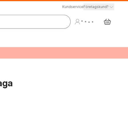
Kundservice
Företagskund?
aga