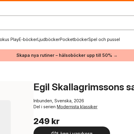
okus Play
E-böcker
Ljudböcker
Pocketböcker
Spel och pussel
Skapa nya rutiner – hälsoböcker upp till 50% →
Egil Skallagrimssons s
Inbunden, Svenska, 2026
Del i serien
Modernista klassiker
249 kr
Lägg i varukorg