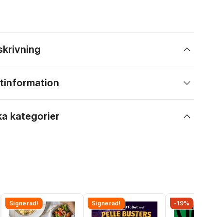
skrivning
tinformation
ka kategorier
Signerad!
Signerad!
-19%