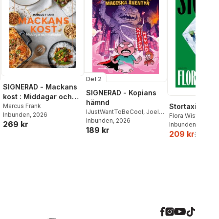
Del 2
SIGNERAD - Mackans
SIGNERAD - Kopians
kost : Middagar och
hämnd
matlådor
Marcus Frank
Stortaxi
IJustWantToBeCool
,
Joel
Inbunden
, 2026
Flora Wiström
Adolphson
Inbunden
, 2026
,
Emil Ejdemo
269 kr
Inbunden
, 2026
189 kr
Beer
,
Victor Beer
209 kr
259 kr