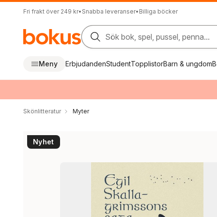
Fri frakt över 249 kr
•
Snabba leveranser
•
Billiga böcker
Sök bok, spel, pussel, penna...
Meny
Erbjudanden
Student
Topplistor
Barn & ungdom
B
Skönlitteratur
Myter
Nyhet