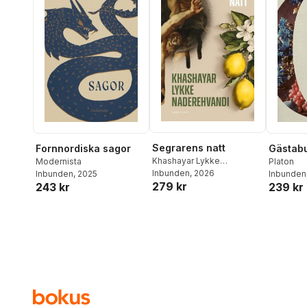
Segrarens natt
Fornnordiska sagor
Gästab
Khashayar Lykke
Modernista
Platon
Naderehvandi
Inbunden
, 2026
Inbunden
, 2025
Inbunden
279 kr
243 kr
239 kr