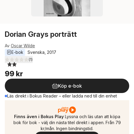
Dorian Grays porträtt
Av
Oscar Wilde
E-bok
Svenska
, 
2017
(
1
)
2,0
utav 5 stjärnor. Totalt antal röster:
99 kr
Köp e-bok
Läs direkt i Bokus Reader – eller ladda ned till din enhet
Finns även i Bokus Play
Lyssna och läs utan att köpa
bok för bok - välj din nästa titel direkt i appen. Från 79
kr/mån. Ingen bindningstid.