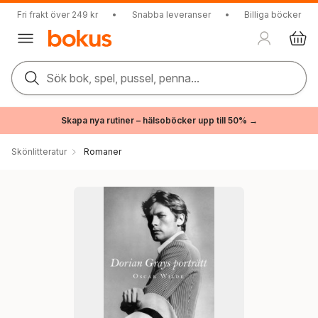
Fri frakt över 249 kr
•
Snabba leveranser
•
Billiga böcker
Sök bok, spel, pussel, penna...
Skapa nya rutiner – hälsoböcker upp till 50% →
Skönlitteratur
Romaner