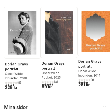
Dorian Grays
Dorian Grays
Dorian Grays
porträtt
porträtt
porträtt
Oscar Wilde
Oscar Wilde
Oscar Wilde
Inbunden
, 2014
Pocket
, 2025
Inbunden
, 2018
(
1
)
4,0
utav 5 stjärnor. Tota
(
4
)
(
5
)
4,5
utav 5 stjärnor. Totalt antal röster:
261 kr
3,8
utav 5 stjärnor. Totalt antal röster:
89 kr
229 kr
Mina sidor