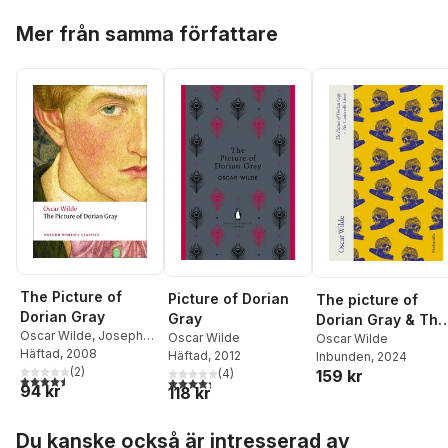
Hoppa över listan
Mer från samma författare
The Picture of
Picture of Dorian
The picture of
Dorian Gray
Gray
Dorian Gray & The
Oscar Wilde
,
Joseph
Oscar Wilde
Canterville ghost
Oscar Wilde
Bristow
Häftad
, 2008
Häftad
, 2012
Inbunden
, 2024
(
2
)
(
4
)
159 kr
4,5
utav 5 stjärnor. Totalt antal röster:
4,3
utav 5 stjärnor. Totalt antal röster:
94 kr
118 kr
Hoppa över listan
Du kanske också är intresserad av