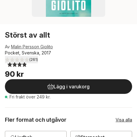
Störst av allt
Av
Malin Persson Giolito
Pocket, Svenska, 2017
(
261
)
3,9
utav 5 stjärnor. Totalt antal röster:
90 kr
Lägg i varukorg
.
Fri frakt över 249 kr.
Fler format och utgåvor
Visa alla