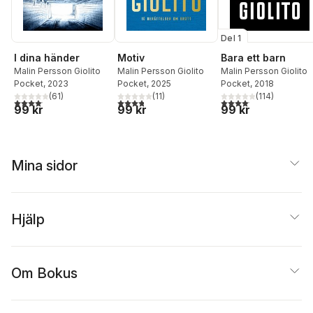
Del 1
I dina händer
Motiv
Bara ett barn
Malin Persson Giolito
Malin Persson Giolito
Malin Persson Giolito
Pocket
, 2023
Pocket
, 2025
Pocket
, 2018
(
61
)
(
11
)
(
114
)
4,1
utav 5 stjärnor. Totalt antal röster:
3,8
utav 5 stjärnor. Totalt antal röster:
4,1
utav 5 stjärnor. Total
99 kr
99 kr
99 kr
Mina sidor
Hjälp
Om Bokus