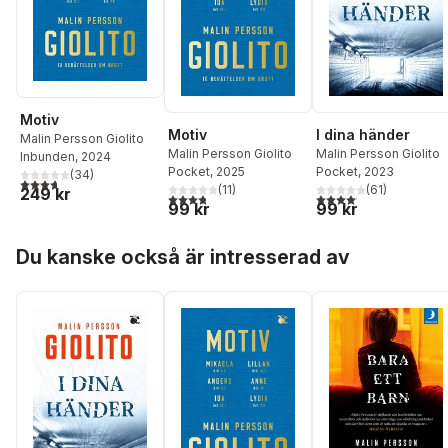
Motiv
Motiv
I dina händer
Malin Persson Giolito
Malin Persson Giolito
Malin Persson Giolito
Inbunden
, 2024
Pocket
, 2025
Pocket
, 2023
(
34
)
3,7
utav 5 stjärnor. Totalt antal röster:
(
11
)
(
61
)
249 kr
3,8
utav 5 stjärnor. Totalt antal röster:
4,1
utav 5 stjärnor. Total
99 kr
99 kr
Hoppa över listan
Du kanske också är intresserad av