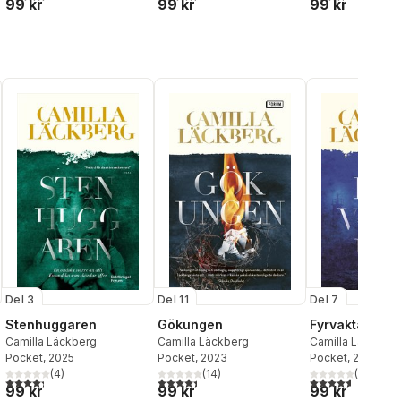
99 kr
99 kr
99 kr
Del 3
Del 11
Del 7
Stenhuggaren
Gökungen
Fyrvaktaren
Camilla Läckberg
Camilla Läckberg
Camilla Läckberg
Pocket
, 2025
Pocket
, 2023
Pocket
, 2017
(
4
)
(
14
)
(
19
)
4,3
utav 5 stjärnor. Totalt antal röster:
4,4
utav 5 stjärnor. Totalt antal röster:
4,6
utav 5 stjärnor
al röster:
99 kr
99 kr
99 kr