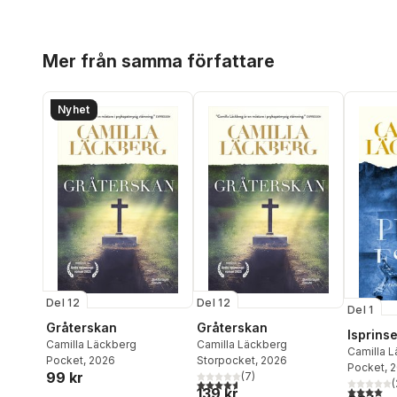
Hoppa över listan
Mer från samma författare
Nyhet
Del 12
Del 12
Del 1
Gråterskan
Gråterskan
Isprins
Camilla Läckberg
Camilla Läckberg
Camilla 
Pocket
, 2026
Storpocket
, 2026
Pocket
, 
99 kr
(
7
)
4,6
utav 5 stjärnor. Totalt antal röster:
(
4,0
utav 5 
139 kr