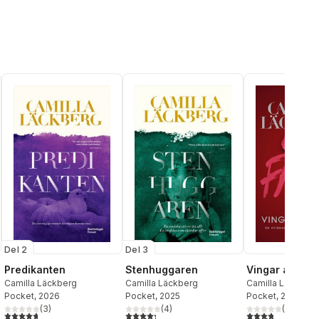
Del 3
Del 2
Stenhuggaren
Vingar av silv
Predikanten
Camilla Läckberg
Camilla Läckberg
Camilla Läckberg
Pocket
, 2025
Pocket
, 2021
Pocket
, 2026
(
4
)
(
41
)
(
3
)
al röster:
4,3
utav 5 stjärnor. Totalt antal röster:
3,8
utav 5 stjärnor
4,7
utav 5 stjärnor. Totalt antal röster: