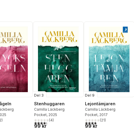
Del 3
Del 9
ågeln
Stenhuggaren
Lejontämjaren
Läckberg
Camilla Läckberg
Camilla Läckberg
2025
Pocket
, 2025
Pocket
, 2017
2
)
(
4
)
(
21
)
stjärnor. Totalt antal röster:
4,3
utav 5 stjärnor. Totalt antal röster:
3,8
utav 5 stjärnor. Totalt ant
99 kr
99 kr