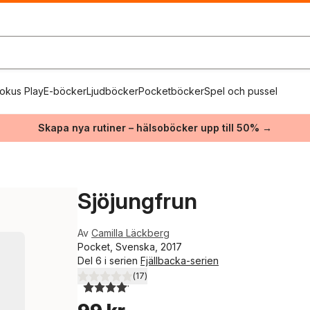
okus Play
E-böcker
Ljudböcker
Pocketböcker
Spel och pussel
Skapa nya rutiner – hälsoböcker upp till 50% →
Sjöjungfrun
Av
Camilla Läckberg
Pocket, Svenska, 2017
Del 6 i serien
Fjällbacka-serien
(
17
)
4,1
utav 5 stjärnor. Totalt antal röster: