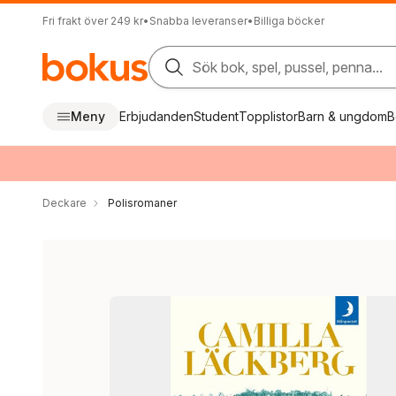
Fri frakt över 249 kr
•
Snabba leveranser
•
Billiga böcker
Sök bok, spel, pussel, penna...
Meny
Erbjudanden
Student
Topplistor
Barn & ungdom
B
Deckare
Polisromaner