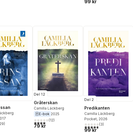
99 kr
Del 12
Del 2
Gråterskan
essan
Predikanten
Camilla Läckberg
Läckberg
Camilla Läckberg
E-bok
2025
2017
Pocket
, 2026
(
12
)
4,1
utav 5 stjärnor. Totalt antal röster:
29
)
(
3
)
79 kr
stjärnor. Totalt antal röster:
4,7
utav 5 stjärnor. Totalt ant
99 kr