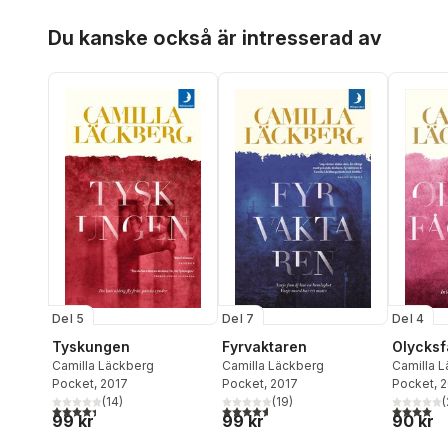
Hoppa över listan
Du kanske också är intresserad av
Del 5
Del 7
Del 4
Tyskungen
Fyrvaktaren
Olycksf
Camilla Läckberg
Camilla Läckberg
Camilla 
Pocket
, 2017
Pocket
, 2017
Pocket
, 
(
14
)
(
19
)
(
4,4
utav 5 stjärnor. Totalt antal röster:
4,6
utav 5 stjärnor. Totalt antal röster:
4,0
utav 5 
99 kr
99 kr
90 kr