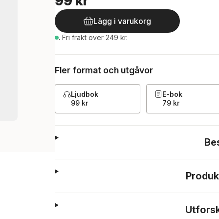
99 kr
Lägg i varukorg
.
Fri frakt över 249 kr.
Fler format och utgåvor
Ljudbok
E-bok
99 kr
79 kr
Be
Produk
Utfors