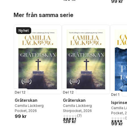
99 kr
Hoppa över listan
Mer från samma serie
Nyhet
Del 12
Del 12
Del 1
Gråterskan
Gråterskan
Isprins
Camilla Läckberg
Camilla Läckberg
Camilla 
Pocket
, 2026
Storpocket
, 2026
Pocket
, 
99 kr
(
7
)
4,6
utav 5 stjärnor. Totalt antal röster:
(
4,0
utav 5 
139 kr
99 kr