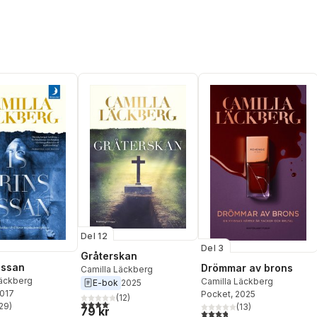
Del 12
Del 3
Gråterskan
essan
Drömmar av brons
Camilla Läckberg
Läckberg
Camilla Läckberg
E-bok
2025
2017
Pocket
, 2025
(
12
)
4,1
utav 5 stjärnor. Totalt antal röster:
29
)
(
13
)
79 kr
stjärnor. Totalt antal röster:
3,8
utav 5 stjärnor. Totalt ant