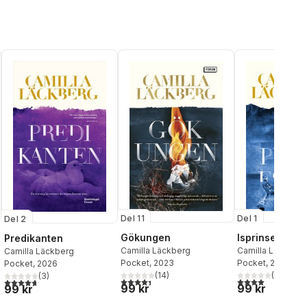
Del 1
Del 11
Del 2
Isprinsessan
Gökungen
Predikanten
Camilla Läckberg
Camilla Läckberg
Camilla Läckberg
Pocket
, 2017
Pocket
, 2023
Pocket
, 2026
(
29
)
(
14
)
(
3
)
4,0
utav 5 stjärnor
al röster:
4,4
utav 5 stjärnor. Totalt antal röster:
4,7
utav 5 stjärnor. Totalt antal röster:
99 kr
99 kr
99 kr