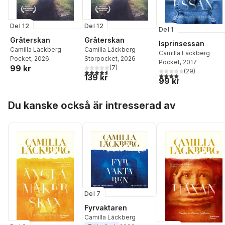
Del 12
Del 12
Del 1
Gråterskan
Gråterskan
Isprinsessan
Camilla Läckberg
Camilla Läckberg
Camilla Läckberg
Pocket
, 2026
Storpocket
, 2026
Pocket
, 2017
99 kr
(
7
)
(
29
)
4,6
utav 5 stjärnor. Totalt antal röster:
4,0
utav 5 stjärnor. Tota
139 kr
99 kr
Hoppa över listan
Du kanske också är intresserad av
Del 7
Fyrvaktaren
Camilla Läckberg