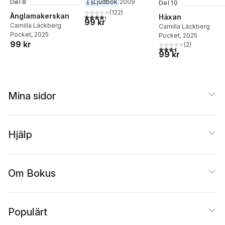
Ljudbok
2009
Del 8
Del 10
(
122
)
Änglamakerskan
Häxan
4,3
utav 5 stjärnor. Totalt antal röster:
99 kr
Camilla Läckberg
Camilla Läckberg
Pocket
, 2025
Pocket
, 2025
99 kr
(
2
)
3,5
utav 5 stjärnor. Tota
99 kr
Mina sidor
Hjälp
Om Bokus
Populärt