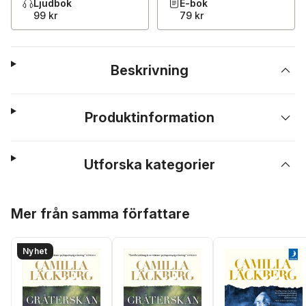
Ljudbok
E-bok
99 kr
79 kr
Beskrivning
Produktinformation
Utforska kategorier
Hoppa över listan
Mer från samma författare
Nyhet