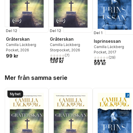
Del 12
Del 12
Del 1
Gråterskan
Gråterskan
Isprinsessan
Camilla Läckberg
Camilla Läckberg
Camilla Läckberg
Pocket
, 2026
Storpocket
, 2026
Pocket
, 2017
99 kr
(
7
)
(
29
)
4,6
utav 5 stjärnor. Totalt antal röster:
4,0
utav 5 stjärnor. Tota
139 kr
99 kr
Hoppa över listan
Mer från samma serie
Nyhet