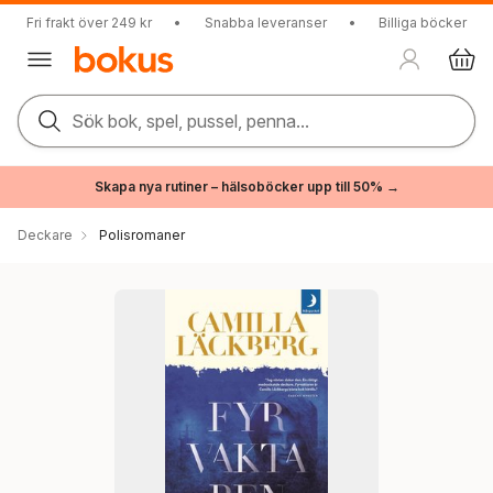
Fri frakt över 249 kr
•
Snabba leveranser
•
Billiga böcker
Sök bok, spel, pussel, penna...
Skapa nya rutiner – hälsoböcker upp till 50% →
Deckare
Polisromaner