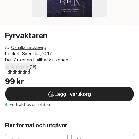
Fyrvaktaren
Av
Camilla Läckberg
Pocket, Svenska, 2017
Del 7 i serien
Fjällbacka-serien
(
19
)
4,6
utav 5 stjärnor. Totalt antal röster:
99 kr
Lägg i varukorg
.
Fri frakt över 249 kr.
Fler format och utgåvor