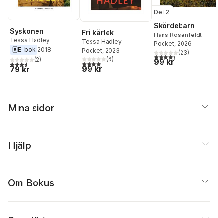
Del 2
Skördebarn
Syskonen
Fri kärlek
Hans Rosenfeldt
Tessa Hadley
Tessa Hadley
Pocket
, 2026
E-bok
2018
Pocket
, 2023
(
23
)
4,4
utav 5 stjärnor. Tota
(
6
)
(
2
)
99 kr
4,0
utav 5 stjärnor. Totalt antal röster:
3,5
utav 5 stjärnor. Totalt antal röster:
99 kr
79 kr
Mina sidor
Hjälp
Om Bokus