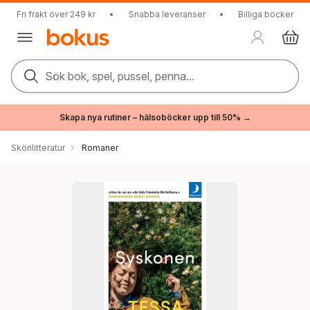
Fri frakt över 249 kr
•
Snabba leveranser
•
Billiga böcker
Sök bok, spel, pussel, penna...
Skapa nya rutiner – hälsoböcker upp till 50% →
Skönlitteratur
Romaner