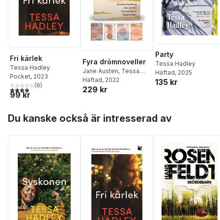
Party
Fri kärlek
Fyra drömnoveller
Tessa Hadley
Tessa Hadley
Jane Austen
,
Tessa
Häftad
, 2025
Pocket
, 2023
Hadley
Häftad
, 2022
,
Kristina
135 kr
(
6
)
229 kr
Sandberg
,
Virginia
4,0
utav 5 stjärnor. Totalt antal röster:
99 kr
Woolf
Hoppa över listan
Du kanske också är intresserad av