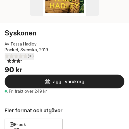
Syskonen
Av
Tessa Hadley
Pocket, Svenska, 2019
(
18
)
3,2
utav 5 stjärnor. Totalt antal röster:
90 kr
Lägg i varukorg
.
Fri frakt över 249 kr.
Fler format och utgåvor
E-bok