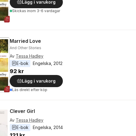
Lägg i varukorg
Skickas
inom 3-6 vardagar
Married Love
And Other Stories
Av
Tessa Hadley
E-bok
Engelska
, 
2012
92 kr
Lägg i varukorg
Läs direkt efter köp
Clever Girl
Av
Tessa Hadley
E-bok
Engelska
, 
2014
121 kr