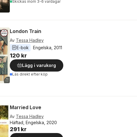
Skickas
inom 3-6 vardagar
London Train
Av
Tessa Hadley
E-bok
Engelska
, 
2011
120 kr
Lägg i varukorg
Läs direkt efter köp
Married Love
Av
Tessa Hadley
Häftad, Engelska, 2020
291 kr