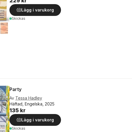
229 kr
Lägg i varukorg
Skickas
Party
Av
Tessa Hadley
Häftad, Engelska, 2025
135 kr
Lägg i varukorg
Skickas