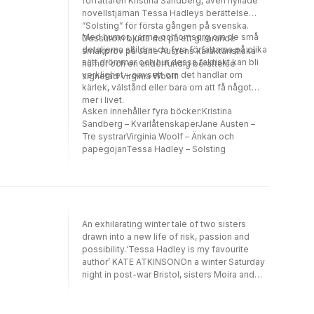
författaren Kristina Sandberg, även hyllade
novellstjärnan Tessa Hadleys berättelse
”Solsting” för första gången på svenska.
Med humor, värme och omsorg om de små
Dessutom bjuds det på ett glimrande
detaljerna skildrar de fyra författarna på olika
smakprov på Jane Austens karaktäristiska
sätt drömmar och hur dessa faktiskt kan bli
humor och en underfundig berättelse
verklighet – oavsett om det handlar om
signerad Virginia Woolf.
kärlek, välstånd eller bara om att få något
mer i livet.
Asken innehåller fyra böcker:Kristina
Sandberg – KvarlåtenskaperJane Austen –
Tre systrarVirginia Woolf – Änkan och
papegojanTessa Hadley – Solsting
An exhilarating winter tale of two sisters
drawn into a new life of risk, passion and
possibility.‘Tessa Hadley is my favourite
author’ KATE ATKINSONOn a winter Saturday
night in post-war Bristol, sisters Moira and
Evelyn, on the cusp of adulthood, go to an art
students’ party in a dockside pub; there they
meet two men, Paul and Sinden, whose air of