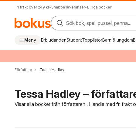
Fri frakt över 249 kr
•
Snabba leveranser
•
Billiga böcker
Sök bok, spel, pussel, penna...
Meny
Erbjudanden
Student
Topplistor
Barn & ungdom
B
Författare
Tessa Hadley
Tessa Hadley – författar
Visar alla böcker från författaren . Handla med fri frakt
Hoppa över filtreringsmeny