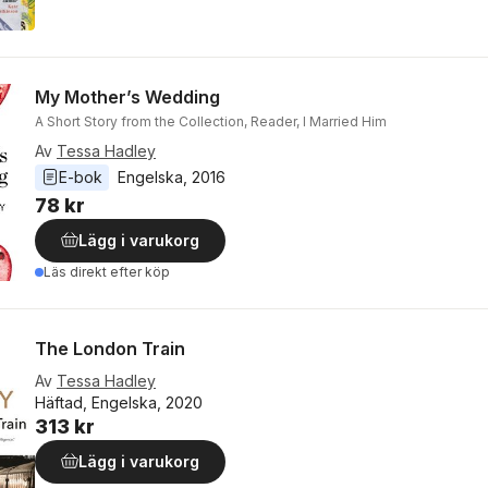
My Mother’s Wedding
A Short Story from the Collection, Reader, I Married Him
Av
Tessa Hadley
E-bok
Engelska
, 
2016
78 kr
Lägg i varukorg
Läs direkt efter köp
The London Train
Av
Tessa Hadley
Häftad, Engelska, 2020
313 kr
Lägg i varukorg