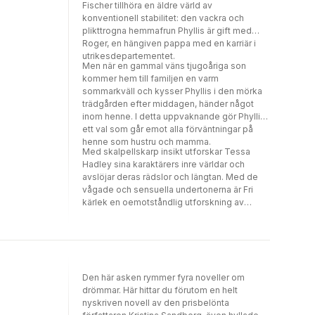
Fischer tillhöra en äldre värld av
konventionell stabilitet: den vackra och
plikttrogna hemmafrun Phyllis är gift med
Roger, en hängiven pappa med en karriär i
utrikesdepartementet.
Men när en gammal väns tjugoåriga son
kommer hem till familjen en varm
sommarkväll och kysser Phyllis i den mörka
trädgården efter middagen, händer något
inom henne. I detta uppvaknande gör Phyllis
ett val som går emot alla förväntningar på
henne som hustru och mamma.
Med skalpellskarp insikt utforskar Tessa
Hadley sina karaktärers inre världar och
avslöjar deras rädslor och längtan. Med de
vågade och sensuella undertonerna är Fri
kärlek en oemotståndlig utforskning av
romantisk kärlek, sexuell frihet och att leva ut
den mest sanna och meningsfulla versionen
av oss själva. Det är en roman som visar prov
på Hadleys enastående förmåga att ”skriva
om medvetandet så innerligt, fullt ut, att det
Den här asken rymmer fyra noveller om
höjer och utökar ens eget”. (Lily King,
drömmar. Här hittar du förutom en helt
författare till Euphoria.)
nyskriven novell av den prisbelönta