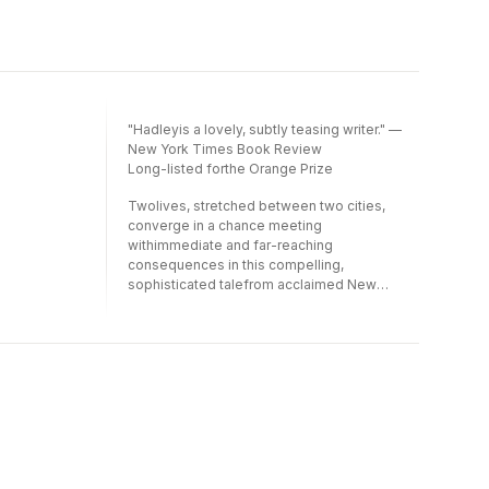
"Hadleyis a lovely, subtly teasing writer." —
New York Times Book Review
Long-listed forthe Orange Prize
Twolives, stretched between two cities,
converge in a chance meeting
withimmediate and far-reaching
consequences in this compelling,
sophisticated talefrom acclaimed New
Yorker writer Tessa Hadley, author of
Accidents inthe Home and The Master
Bedroom. As father struggles to reestablisha
relationship with his estranged daughter in
London, surrendering himself toan
underground life of illegal squats and
counterculture friendships, a wifedecides
she must flee her suffocating marriage to
return to Wales, where inCardiff she may
rediscover the passions that once fueled her