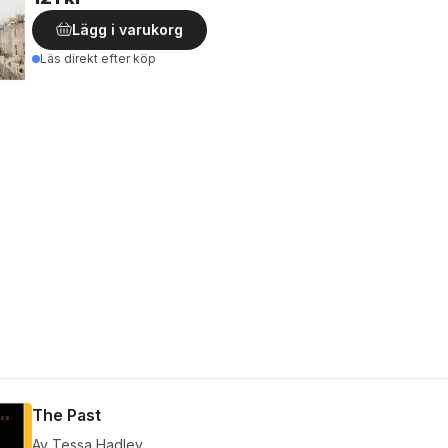
Lägg i varukorg
Läs direkt efter köp
The Past
Av
Tessa Hadley