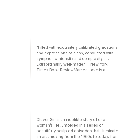
life. Embracingchange and facing loss, in a
story evocative of Alice Munro’s Runaway
andJulia Glass’ I See You Everywhere,
Hadley’s powerful charactersilluminate the
furthest reaches of love, hope, and
determination.
"Filled with exquisitely calibrated gradations
and expressions of class, conducted with
symphonic intensity and complexity. . . .
Extraordinarily well-made." —New York
Times Book ReviewMarried Love is a
masterful collection of short fiction from one
of today''s most accomplished storytellers.
These tales showcase the qualities for which
Tessa Hadley has long been praised: her
humor, warmth, and psychological acuity; her
powerful, precise, and emotionally dense
prose; her unflinching examinations of family
relationships.Here are stories that range
Clever Girl is an indelible story of one
widely across generations and classes,
woman’s life, unfolded in a series of
exploring the private and public lives of
beautifully sculpted episodes that illuminate
unforgettable characters: a young girl who
an era, moving from the 1960s to today, from
haunts the edges of her parents'' party; a