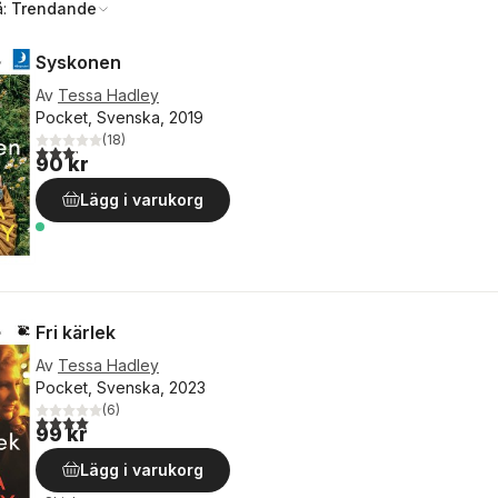
å:
Trendande
Syskonen
Av
Tessa Hadley
Pocket, Svenska, 2019
(
18
)
3,2
utav 5 stjärnor. Totalt antal röster:
90 kr
Lägg i varukorg
Fri kärlek
Av
Tessa Hadley
Pocket, Svenska, 2023
(
6
)
4,0
utav 5 stjärnor. Totalt antal röster:
99 kr
Lägg i varukorg