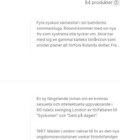
84
produkter
Fyra syskon semestrar i sin barndoms
sommarstuga. Roland kommer med sin nya
fru som systrarna inte tycker om. Alice har
med sig en gammal kärleks tonårsson som
smider planer att förföra Rolands dotter. Fran
kommer utan sin man som prioriterat turné
med bandet. Och äldsta systern Harriet får
sin självbild sönderslagen när passionen slår
till. Nuet och det förflutna glider in i och
påverkar varandra tills allt är förändrat.
En ny fängslande roman om en kvinnas
sexuella och intellektuella uppvaknande i
60-talets swinging London av författaren till
"Syskonen" och "Sent på dagen".
1967. Medan London vaknar till liv av den nya
ungdomsrevolutionen verkar förortsfamiljen