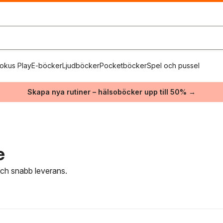
okus Play
E-böcker
Ljudböcker
Pocketböcker
Spel och pussel
Skapa nya rutiner – hälsoböcker upp till 50% →
e
 och snabb leverans.