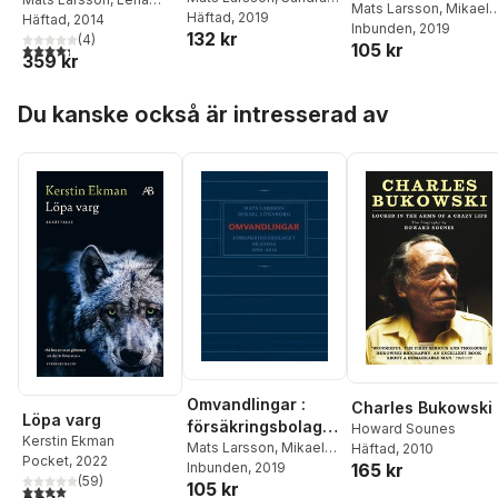
historia 1864-2014
Skandia 1990 -
Mats Larsson
,
Mikael
Grängstedt Mbalire
Häftad
, 2019
Andersson-Skog
Häftad
, 2014
,
Lönnborg
Inbunden
, 2019
2016
132 kr
Oscar Broberg
(
4
)
,
Lars
105 kr
4,3
utav 5 stjärnor. Totalt antal röster:
359 kr
Magnusson
,
Tom
Pettersson
,
Peter
Hoppa över listan
Sandberg
Du kanske också är intresserad av
Omvandlingar :
Charles Bukowski
Löpa varg
försäkringsbolaget
Howard Sounes
Kerstin Ekman
Skandia 1990 -
Mats Larsson
,
Mikael
Häftad
, 2010
Pocket
, 2022
165 kr
Lönnborg
Inbunden
, 2019
2016
(
59
)
105 kr
4,0
utav 5 stjärnor. Totalt antal röster: