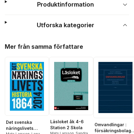
Produktinformation
Utforska kategorier
Hoppa över listan
Mer från samma författare
Läsloket åk 4-6
Det svenska
Omvandlingar :
Station 2 Skola
näringslivets
försäkringsbolage
Mats Larsson
,
Sandra
Mats Larsson
,
Lena