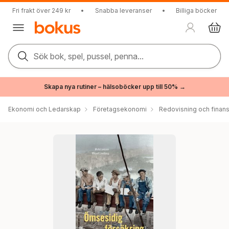
Fri frakt över 249 kr
•
Snabba leveranser
•
Billiga böcker
Sök bok, spel, pussel, penna...
Skapa nya rutiner – hälsoböcker upp till 50% →
Ekonomi och Ledarskap
Företagsekonomi
Redovisning och finans