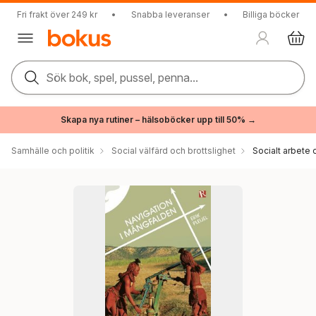
Fri frakt över 249 kr
•
Snabba leveranser
•
Billiga böcker
Sök bok, spel, pussel, penna...
Skapa nya rutiner – hälsoböcker upp till 50% →
Samhälle och politik
Social välfärd och brottslighet
Socialt arbete 