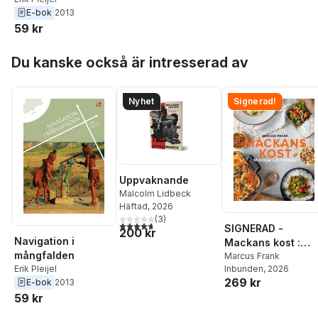
E-bok
2013
59 kr
Hoppa över listan
Du kanske också är intresserad av
Nyhet
Signerad!
Uppvaknande
Malcolm Lidbeck
Häftad
, 2026
(
3
)
4,7
utav 5 stjärnor. Totalt antal röster:
SIGNERAD -
200 kr
Navigation i
Mackans kost :
mångfalden
Middagar och
Marcus Frank
Inbunden
, 2026
Erik Pleijel
matlådor
269 kr
E-bok
2013
59 kr