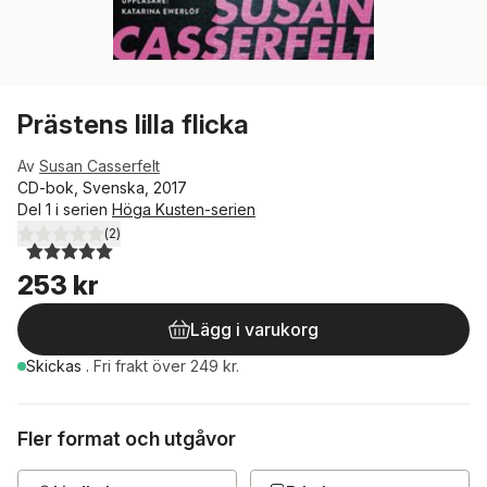
Prästens lilla flicka
Av
Susan Casserfelt
CD-bok, Svenska, 2017
Del 1 i serien
Höga Kusten-serien
(
2
)
5,0
utav 5 stjärnor. Totalt antal röster:
253 kr
Lägg i varukorg
Skickas
.
Fri frakt över 249 kr.
Fler format och utgåvor