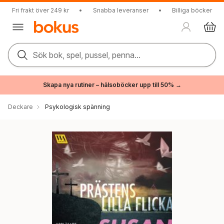
Fri frakt över 249 kr
•
Snabba leveranser
•
Billiga böcker
Sök bok, spel, pussel, penna...
Skapa nya rutiner – hälsoböcker upp till 50% →
Deckare
Psykologisk spänning