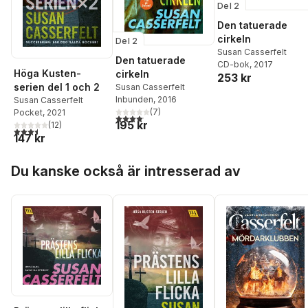
Del 2
Den tatuerade
cirkeln
Del 2
Susan Casserfelt
Den tatuerade
CD-bok
, 2017
Höga Kusten-
cirkeln
253 kr
serien del 1 och 2
Susan Casserfelt
Inbunden
, 2016
Susan Casserfelt
(
7
)
Pocket
, 2021
4,1
utav 5 stjärnor. Totalt antal röster:
195 kr
(
12
)
3,5
utav 5 stjärnor. Totalt antal röster:
147 kr
Hoppa över listan
Du kanske också är intresserad av