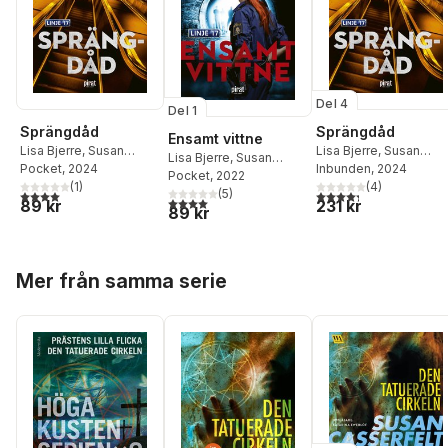
Del 4
Del 1
Sprängdåd
Sprängdåd
Ensamt vittne
Lisa Bjerre
,
Susan
Lisa Bjerre
,
Susan
Lisa Bjerre
,
Susan
Casserfelt
Pocket
, 2024
Casserfelt
Inbunden
, 2024
Casserfelt
Pocket
, 2022
(
1
)
(
4
)
(
5
)
4,0
utav 5 stjärnor. Totalt antal röster:
4,3
utav 5 stjärnor. Tota
4,0
utav 5 stjärnor. Totalt antal röster:
89 kr
231 kr
89 kr
Hoppa över listan
Mer från samma serie