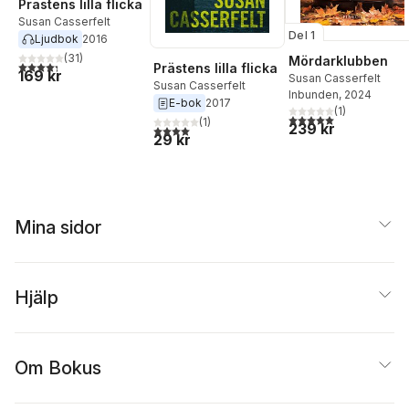
Prästens lilla flicka
Susan Casserfelt
Del 1
Ljudbok
2016
(
31
)
Mördarklubben
4,3
utav 5 stjärnor. Totalt antal röster:
Prästens lilla flicka
169 kr
Susan Casserfelt
Susan Casserfelt
Inbunden
, 2024
E-bok
2017
(
1
)
5,0
utav 5 stjärnor. Tota
(
1
)
239 kr
4,0
utav 5 stjärnor. Totalt antal röster:
29 kr
Mina sidor
Hjälp
Om Bokus