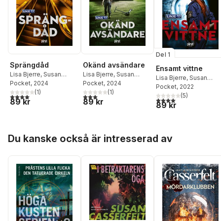
Del 1
Sprängdåd
Okänd avsändare
Ensamt vittne
Lisa Bjerre
,
Susan
Lisa Bjerre
,
Susan
Lisa Bjerre
,
Susan
Casserfelt
Pocket
, 2024
Casserfelt
Pocket
, 2024
Casserfelt
Pocket
, 2022
(
1
)
(
1
)
(
5
)
4,0
utav 5 stjärnor. Totalt antal röster:
3,0
utav 5 stjärnor. Totalt antal röster:
4,0
utav 5 stjärnor. Tota
89 kr
89 kr
89 kr
Hoppa över listan
Du kanske också är intresserad av