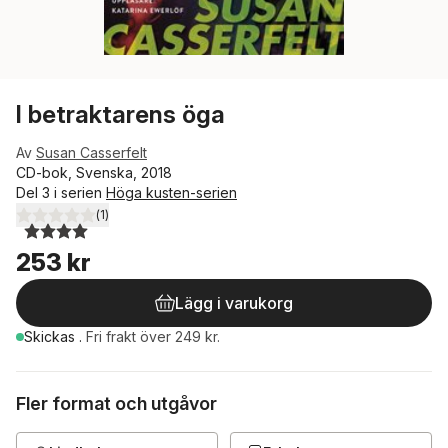
I betraktarens öga
Av
Susan Casserfelt
CD-bok, Svenska, 2018
Del 3 i serien
Höga kusten-serien
(
1
)
4,0
utav 5 stjärnor. Totalt antal röster:
253 kr
Lägg i varukorg
Skickas
.
Fri frakt över 249 kr.
Fler format och utgåvor