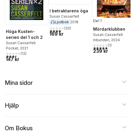
I betraktarens öga
Susan Casserfelt
Del 1
Ljudbok
2018
(
20
)
Mördarklubben
4,1
utav 5 stjärnor. Totalt antal röster:
Höga Kusten-
169 kr
Susan Casserfelt
serien del 1 och 2
Inbunden
, 2024
Susan Casserfelt
(
1
)
5,0
utav 5 stjärnor. Tota
Pocket
, 2021
239 kr
(
12
)
3,5
utav 5 stjärnor. Totalt antal röster:
147 kr
Mina sidor
Hjälp
Om Bokus