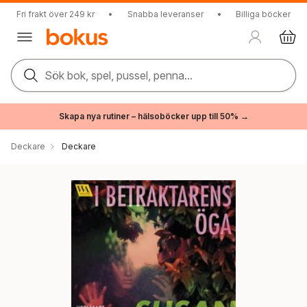
Fri frakt över 249 kr
•
Snabba leveranser
•
Billiga böcker
Sök bok, spel, pussel, penna...
Skapa nya rutiner – hälsoböcker upp till 50% →
Deckare
Deckare