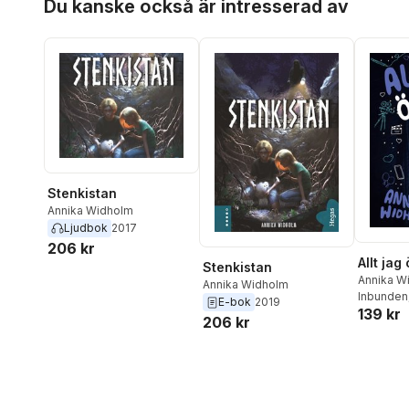
Du kanske också är intresserad av
Stenkistan
Annika Widholm
Ljudbok
2017
206 kr
Allt jag
Stenkistan
Annika W
Annika Widholm
Inbunden
E-bok
2019
139 kr
206 kr