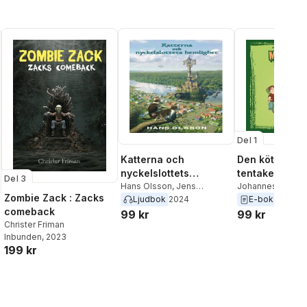
Rönnerman
,
Sinnika
Sjunnesson
,
Annika
Widholm
Del 1
Katterna och
Den köttätand
nyckelslottets
tentakelväxte
Del 3
hemlighet
Hans Olsson
,
Jens
Johannes Pinter
Zombie Zack : Zacks
Klitgaard
Ljudbok
2024
E-bok
2018
comeback
99 kr
99 kr
Christer Friman
Inbunden
, 2023
199 kr