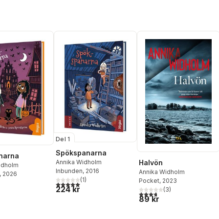
Del 1
Spökspanarna
narna
Halvön
Annika Widholm
idholm
Inbunden
, 2016
Annika Widholm
, 2026
(
1
)
Pocket
, 2023
5,0
utav 5 stjärnor. Totalt antal röster:
224 kr
(
3
)
3,7
utav 5 stjärnor. Totalt ant
89 kr