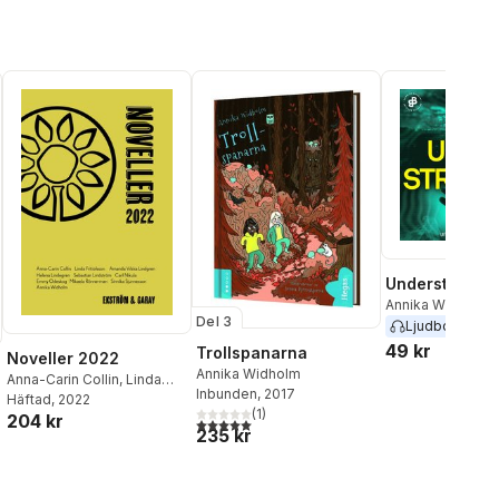
Underströmma
Annika Widholm
Del 3
Ljudbok
2018
49 kr
Trollspanarna
Noveller 2022
Annika Widholm
Anna-Carin Collin
,
Linda
Inbunden
, 2017
Fritiofsson
Häftad
, 2022
,
Amanda Vilska
(
1
)
204 kr
Lindgren
,
Helena
5,0
utav 5 stjärnor. Totalt antal röster:
235 kr
Lindegren
,
Sebastian
al röster:
Lindström
,
Carl Nikula
,
Emmy Odeskog
,
Mikaela