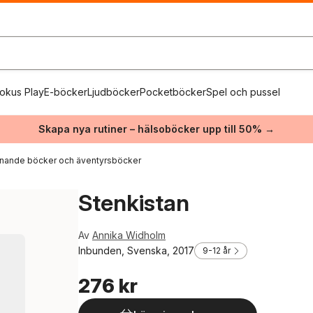
okus Play
E-böcker
Ljudböcker
Pocketböcker
Spel och pussel
Skapa nya rutiner – hälsoböcker upp till 50% →
nande böcker och äventyrsböcker
Stenkistan
Av
Annika Widholm
Inbunden, Svenska, 2017
9-12 år
276 kr