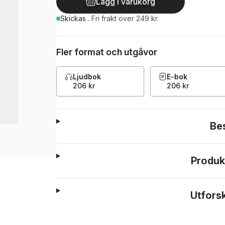
Lägg i varukorg
Skickas
.
Fri frakt över 249 kr.
Fler format och utgåvor
Ljudbok
E-bok
206 kr
206 kr
Be
Produk
Utfors