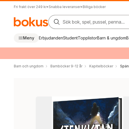
Fri frakt över 249 kr
•
Snabba leveranser
•
Billiga böcker
Sök bok, spel, pussel, penna...
Meny
Erbjudanden
Student
Topplistor
Barn & ungdom
B
Barn och ungdom
Barnböcker 9-12 år
Kapitelböcker
Spän