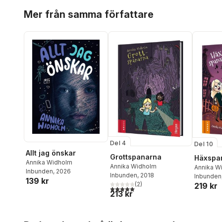
Hoppa över listan
Mer från samma författare
Del 4
Del 10
Allt jag önskar
Grottspanarna
Häxspa
Annika Widholm
Annika Widholm
Annika W
Inbunden
, 2026
Inbunden
, 2018
Inbunden
139 kr
(
2
)
219 kr
5,0
utav 5 stjärnor. Totalt antal röster:
213 kr
Hoppa över listan