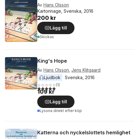
Av
Hans Olsson
Kartonnage, Svenska, 2016
200 kr
Lägg till
Skickas
King's Hope
Av
Hans Olsson
,
Jens Klitgaard
Ljudbok
Svenska
, 
2016
(
1
)
5,0
utav 5 stjärnor. Totalt antal röster:
109 kr
Lägg till
Lyssna direkt efter köp
Katterna och nyckelslottets hemlighet