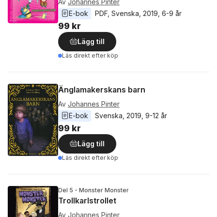
Av
Johannes Pinter
E-bok
PDF
, 
Svenska
, 
2019
, 
6-9 år
99 kr
Lägg till
Läs direkt efter köp
Änglamakerskans barn
Av
Johannes Pinter
E-bok
Svenska
, 
2019
, 
9-12 år
99 kr
Lägg till
Läs direkt efter köp
Del 5 - Monster Monster
Trollkarlstrollet
Av
Johannes Pinter