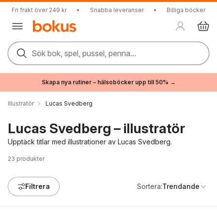
Fri frakt över 249 kr
•
Snabba leveranser
•
Billiga böcker
Sök bok, spel, pussel, penna...
Skapa nya rutiner – hälsoböcker upp till 50% →
Illustratör
Lucas Svedberg
Lucas Svedberg – illustratör
Upptäck titlar med illustrationer av Lucas Svedberg.
23
produkter
Filtrera
Sortera:
Trendande