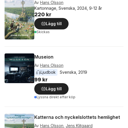
Av
Hans Olsson
Kartonnage, Svenska, 2024, 9-12 år
220 kr
Lägg till
Skickas
Museion
Av
Hans Olsson
Ljudbok
Svenska
, 
2019
99 kr
Lägg till
Lyssna direkt efter köp
Katterna och nyckelslottets hemlighet
Av
Hans Olsson
,
Jens Klitgaard