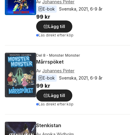
Av
Johannes Pinter
E-bok
Svenska
, 
2021
, 
6-9 år
99 kr
Lägg till
Läs direkt efter köp
Del 8 - Monster Monster
Mårrspöket
Av
Johannes Pinter
E-bok
Svenska
, 
2021
, 
6-9 år
99 kr
Lägg till
Läs direkt efter köp
Stenkistan
Av
Annika Widholm