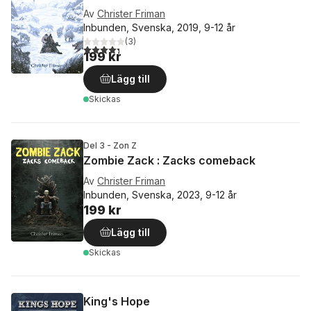
Av
Christer Friman
Inbunden, Svenska, 2019, 9-12 år
(
3
)
4,3
utav 5 stjärnor. Totalt antal röster:
199 kr
Lägg till
Skickas
Del 3 - Zon Z
Zombie Zack : Zacks comeback
Av
Christer Friman
Inbunden, Svenska, 2023, 9-12 år
199 kr
Lägg till
Skickas
King's Hope