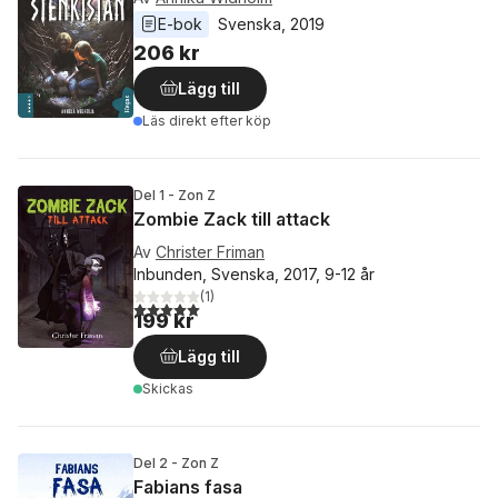
E-bok
Svenska
, 
2019
206 kr
Lägg till
Läs direkt efter köp
Del 1 - Zon Z
Zombie Zack till attack
Av
Christer Friman
Inbunden, Svenska, 2017, 9-12 år
(
1
)
5,0
utav 5 stjärnor. Totalt antal röster:
199 kr
Lägg till
Skickas
Del 2 - Zon Z
Fabians fasa