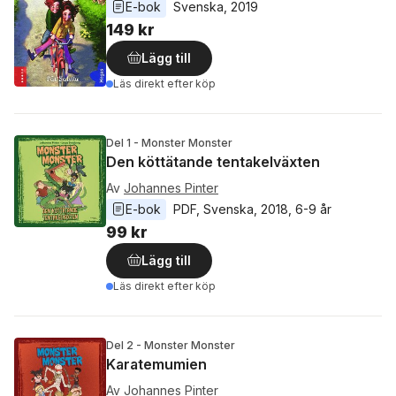
E-bok
Svenska
, 
2019
149 kr
Lägg till
Läs direkt efter köp
Del 1 - Monster Monster
Den köttätande tentakelväxten
Av
Johannes Pinter
E-bok
PDF
, 
Svenska
, 
2018
, 
6-9 år
99 kr
Lägg till
Läs direkt efter köp
Del 2 - Monster Monster
Karatemumien
Av
Johannes Pinter