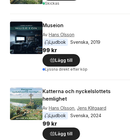
Skickas
Museion
Av
Hans Olsson
Ljudbok
Svenska
, 
2019
99 kr
Lägg till
Lyssna direkt efter köp
Katterna och nyckelslottets
hemlighet
Av
Hans Olsson
,
Jens Klitgaard
Ljudbok
Svenska
, 
2024
99 kr
Lägg till