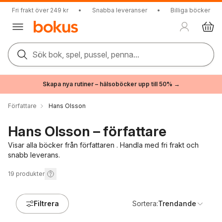
Fri frakt över 249 kr
•
Snabba leveranser
•
Billiga böcker
Sök bok, spel, pussel, penna...
Skapa nya rutiner – hälsoböcker upp till 50% →
Författare
Hans Olsson
Hans Olsson – författare
Visar alla böcker från författaren . Handla med fri frakt och
snabb leverans.
19
produkter
Filtrera
Sortera:
Trendande