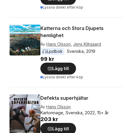
Lyssna direkt efter köp
Katterna och Stora Djupets
hemlighet
Av
Hans Olsson
,
Jens Klitgaard
Ljudbok
Svenska
, 
2019
99 kr
Lägg till
Lyssna direkt efter köp
Defekta superhjältar
Av
Hans Olsson
Kartonnage, Svenska, 2022, 15+ år
203 kr
Lägg till