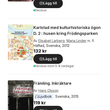
Lägg till
Skickas
Karlstad med kulturhistoriska ögon
D. 2 : husen kring Frödingsparken
Av
Elisabet Larberg
,
Maria Linder
m. fl.
Häftad, Svenska, 2012
132 kr
Lägg till
Skickas
inom 5-8 vardagar
Främling. Inkräktare
Av
Hans Olsson
Ljudbok
Svenska
, 
2015
119 kr