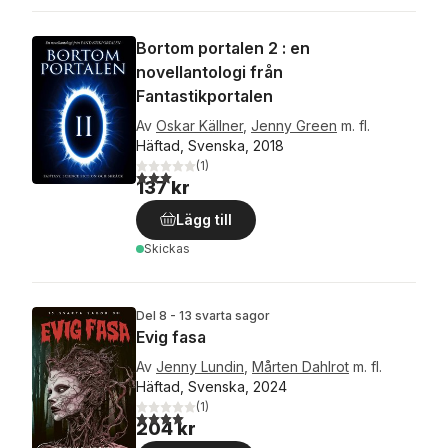
Bortom portalen 2 : en
novellantologi från
Fantastikportalen
Av
Oskar Källner
,
Jenny Green
m. fl.
Häftad, Svenska, 2018
(
1
)
3,0
utav 5 stjärnor. Totalt antal röster:
137 kr
Lägg till
Skickas
Del 8 - 13 svarta sagor
Evig fasa
Av
Jenny Lundin
,
Mårten Dahlrot
m. fl.
Häftad, Svenska, 2024
(
1
)
4,0
utav 5 stjärnor. Totalt antal röster:
204 kr