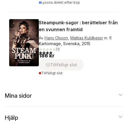
Lyssna direkt efter köp
Steampunk-sagor : berättelser från
en svunnen framtid
Av
Hans Olsson
,
Mattias Kuldkepp
m. fl.
Kartonnage, Svenska, 2015
(
1
)
4,0
utav 5 stjärnor. Totalt antal röster:
186 kr
Tillfälligt slut
Tillfälligt slut
Mina sidor
Hjälp