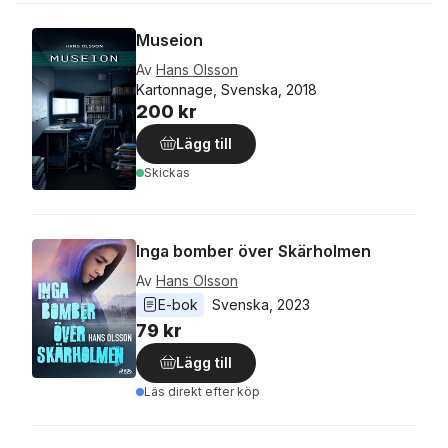
Museion
Av
Hans Olsson
Kartonnage, Svenska, 2018
200 kr
Lägg till
Skickas
Inga bomber över Skärholmen
Av
Hans Olsson
E-bok
Svenska
, 
2023
79 kr
Lägg till
Läs direkt efter köp