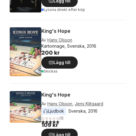
Lägg till
Lyssna direkt efter köp
King's Hope
Av
Hans Olsson
Kartonnage, Svenska, 2016
200 kr
Lägg till
Skickas
King's Hope
Av
Hans Olsson
,
Jens Klitgaard
Ljudbok
Svenska
, 
2016
(
1
)
5,0
utav 5 stjärnor. Totalt antal röster:
109 kr
Lägg till