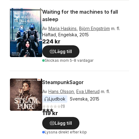
Waiting for the machines to fall
asleep
Av
Maria Haskins
,
Björn Engström
m. fl.
Häftad, Engelska, 2015
224 kr
Lägg till
Skickas
inom 5-8 vardagar
SteampunkSagor
Av
Hans Olsson
,
Eva Ullerud
m. fl.
Ljudbok
Svenska
, 
2015
(
1
)
3,0
utav 5 stjärnor. Totalt antal röster:
119 kr
Lägg till
Lyssna direkt efter köp