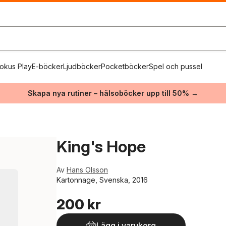
okus Play
E-böcker
Ljudböcker
Pocketböcker
Spel och pussel
Skapa nya rutiner – hälsoböcker upp till 50% →
King's Hope
Av
Hans Olsson
Kartonnage, Svenska, 2016
200 kr
Lägg i varukorg