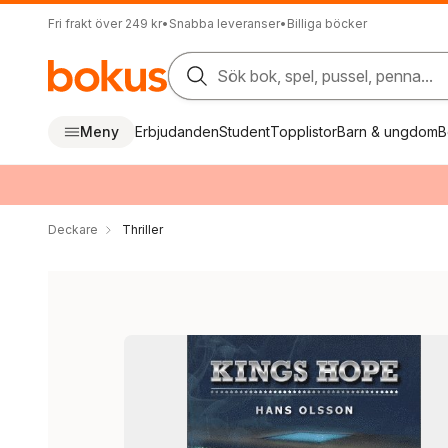
Fri frakt över 249 kr
•
Snabba leveranser
•
Billiga böcker
Sök bok, spel, pussel, penna...
Meny
Erbjudanden
Student
Topplistor
Barn & ungdom
B
Deckare
Thriller