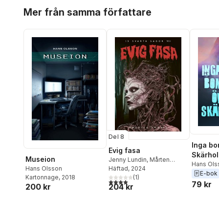
Hoppa över listan
Mer från samma författare
Del 8
Inga bo
Evig fasa
Skärho
Museion
Jenny Lundin
,
Mårten
Hans Ols
Dahlrot
Häftad
, 2024
,
Karin Tidbeck
,
Elin
Hans Olsson
E-bok
Edberg
,
Johannes Pinter
(
1
)
,
Kartonnage
, 2018
4,0
utav 5 stjärnor. Totalt antal röster:
79 kr
204 kr
200 kr
Eira A Ekre
,
Katarina
Emgård
,
Rikard Slapak
,
Jimmy Berestål
,
Frida
Windelhed
,
Johan Ring
,