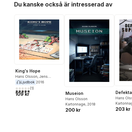
Hoppa över listan
Hans Olsson
,
KG
Du kanske också är intresserad av
Johansson
King's Hope
Hans Olsson
,
Jens
Klitgaard
Ljudbok
2016
(
1
)
5,0
utav 5 stjärnor. Totalt antal röster:
Defekta
Museion
109 kr
Hans Ols
Hans Olsson
Kartonna
Kartonnage
, 2018
203 kr
200 kr