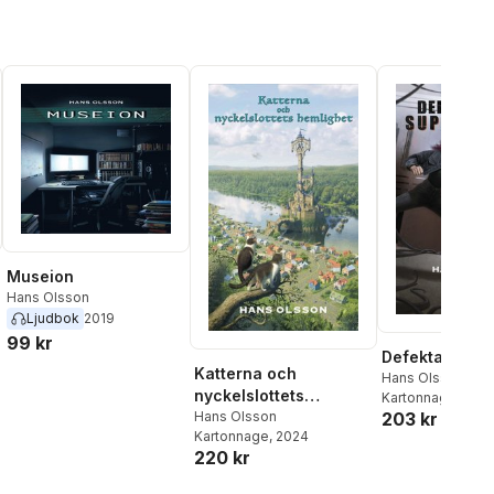
Museion
Hans Olsson
Ljudbok
2019
99 kr
al röster:
Defekta super
Katterna och
Hans Olsson
nyckelslottets
Kartonnage
, 202
203 kr
hemlighet
Hans Olsson
Kartonnage
, 2024
220 kr