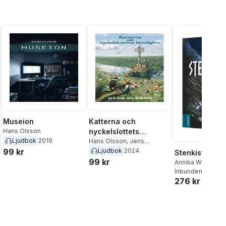
Museion
Katterna och
Hans Olsson
nyckelslottets
Ljudbok
2019
hemlighet
Hans Olsson
,
Jens
Klitgaard
99 kr
Ljudbok
2024
Stenkistan
99 kr
Annika Widholm
Inbunden
, 2017
276 kr