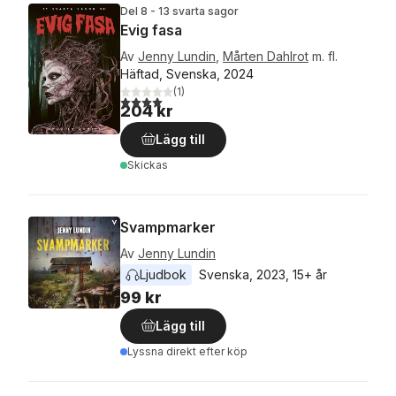
Del 8 - 13 svarta sagor
Evig fasa
Av
Jenny Lundin
,
Mårten Dahlrot
m. fl.
Häftad, Svenska, 2024
(
1
)
4,0
utav 5 stjärnor. Totalt antal röster:
204 kr
Lägg till
Skickas
Svampmarker
Av
Jenny Lundin
Ljudbok
Svenska
, 
2023
, 
15+ år
99 kr
Lägg till
Lyssna direkt efter köp