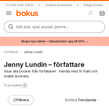
Fri frakt över 249 kr
•
Snabba leveranser
•
Billiga böcker
Sök bok, spel, pussel, penna...
Skapa nya rutiner – hälsoböcker upp till 50% →
Författare
Jenny Lundin
Jenny Lundin – författare
Visar alla böcker från författaren . Handla med fri frakt och
snabb leverans.
13
produkter
Filtrera
Sortera:
Trendande