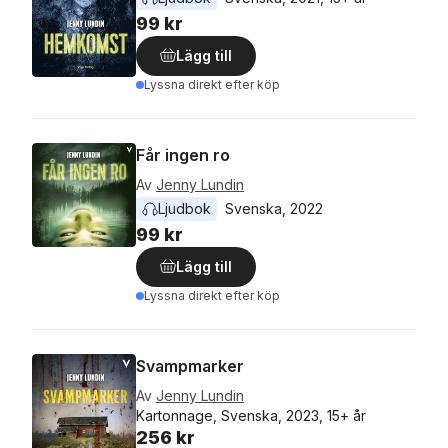
99 kr
Lägg till
Lyssna direkt efter köp
Får ingen ro
Av
Jenny Lundin
Ljudbok
Svenska
, 
2022
99 kr
Lägg till
Lyssna direkt efter köp
Svampmarker
Av
Jenny Lundin
Kartonnage, Svenska, 2023, 15+ år
256 kr