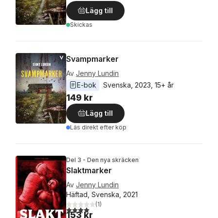
Lägg till
Skickas
Svampmarker
Av
Jenny Lundin
E-bok
Svenska
, 
2023
, 
15+ år
149 kr
Lägg till
Läs direkt efter köp
Del 3 - Den nya skräcken
Slaktmarker
Av
Jenny Lundin
Häftad, Svenska, 2021
(
1
)
4,0
utav 5 stjärnor. Totalt antal röster:
153 kr