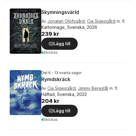
Skymningsvärld
Av
Jonatan Olofsgård
,
Cia Sigesgård
m. fl.
Kartonnage, Svenska, 2026
239 kr
Lägg till
Skickas
Del 6 - 13 svarta sagor
Rymdskräck
Av
Cia Sigesgård
,
Jimmy Berestål
m. fl.
Häftad, Svenska, 2022
204 kr
Lägg till
Skickas