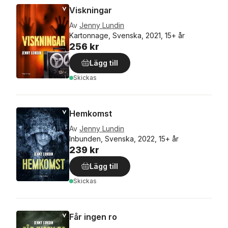
Viskningar
Av
Jenny Lundin
Kartonnage, Svenska, 2021, 15+ år
256 kr
Lägg till
Skickas
Hemkomst
Av
Jenny Lundin
Inbunden, Svenska, 2022, 15+ år
239 kr
Lägg till
Skickas
Får ingen ro