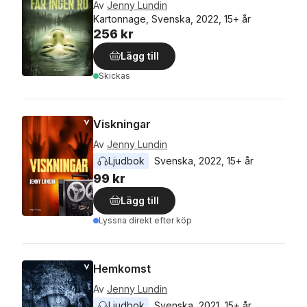
Av
Jenny Lundin
Kartonnage, Svenska, 2022, 15+ år
256 kr
Lägg till
Skickas
Viskningar
Av
Jenny Lundin
Ljudbok
Svenska
, 
2022
, 
15+ år
99 kr
Lägg till
Lyssna direkt efter köp
Hemkomst
Av
Jenny Lundin
Ljudbok
Svenska
, 
2021
, 
15+ år