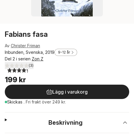
Fabians fasa
Av
Christer Friman
Inbunden, Svenska, 2019
9-12 år
Del 2 i serien
Zon Z
(
3
)
4,3
utav 5 stjärnor. Totalt antal röster:
199 kr
Lägg i varukorg
Skickas
.
Fri frakt över 249 kr.
Beskrivning