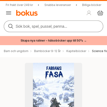
Fri frakt över 249 kr
•
Snabba leveranser
•
Billiga böcker
Sök bok, spel, pussel, penna...
Skapa nya rutiner – hälsoböcker upp till 50% →
Barn och ungdom
Barnböcker 9-12 år
Kapitelböcker
Science fi