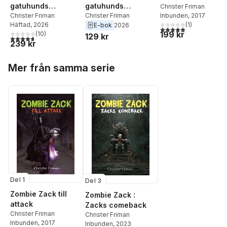
gatuhunds
gatuhunds
Christer Friman
Inbunden
, 2017
berättelse
Christer Friman
berättelse
Christer Friman
(
1
)
Häftad
, 2026
E-bok
2026
5,0
utav 5 stjärnor. Tota
199 kr
(
10
)
129 kr
4,7
utav 5 stjärnor. Totalt antal röster:
239 kr
Hoppa över listan
Mer från samma serie
Del 1
Del 3
Zombie Zack till
Zombie Zack :
attack
Zacks comeback
Christer Friman
Christer Friman
Inbunden
, 2017
Inbunden
, 2023