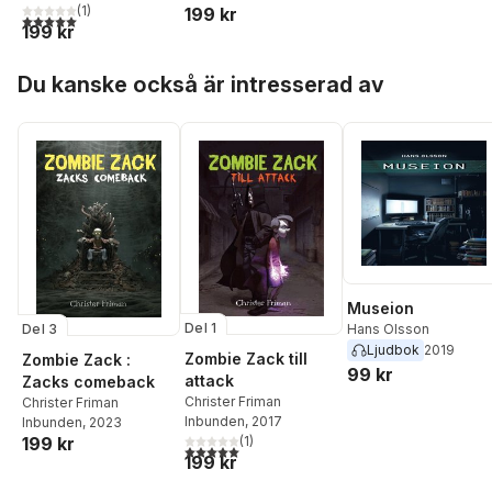
(
1
)
199 kr
5,0
utav 5 stjärnor. Totalt antal röster:
199 kr
Hoppa över listan
Du kanske också är intresserad av
Museion
Del 1
Del 3
Hans Olsson
Ljudbok
2019
Zombie Zack till
Zombie Zack :
99 kr
attack
Zacks comeback
Christer Friman
Christer Friman
Inbunden
, 2017
Inbunden
, 2023
(
1
)
199 kr
5,0
utav 5 stjärnor. Totalt antal röster:
199 kr