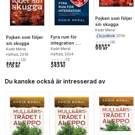
Pojken som följer
sin skugga
Kadir Meral
Ljudbok
2019
Fyra rum för
Pojken som följer
(
4
)
integration :
sin skugga
5,0
utav 5 stjärnor. Tota
99 kr
inspirationsbok om
Kadir Meral
Kadir Meral
Häftad
, 2024
Häftad
, 2019
lyckad inkludering
(
1
)
(
3
)
och etablering av
5,0
utav 5 stjärnor. Totalt antal röster:
4,7
utav 5 stjärnor. Totalt antal röster:
243 kr
178 kr
utrikesfödda
Hoppa över listan
Du kanske också är intresserad av