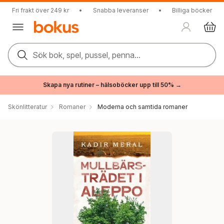
Fri frakt över 249 kr
•
Snabba leveranser
•
Billiga böcker
Sök bok, spel, pussel, penna...
Skapa nya rutiner – hälsoböcker upp till 50% →
Skönlitteratur
Romaner
Moderna och samtida romaner