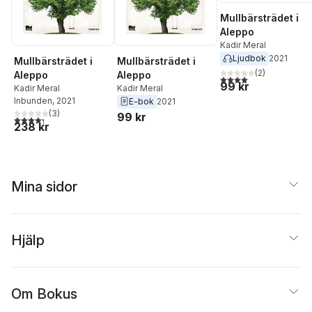
Mullbärsträdet i
Aleppo
Kadir Meral
Ljudbok
2021
Mullbärsträdet i
Mullbärsträdet i
(
2
)
Aleppo
Aleppo
4,0
utav 5 stjärnor. Tota
99 kr
Kadir Meral
Kadir Meral
Inbunden
, 2021
E-bok
2021
(
3
)
99 kr
4,3
utav 5 stjärnor. Totalt antal röster:
238 kr
Mina sidor
Hjälp
Om Bokus