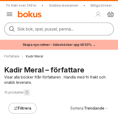
Fri frakt över 249 kr
•
Snabba leveranser
•
Billiga böcker
Sök bok, spel, pussel, penna...
Skapa nya rutiner – hälsoböcker upp till 50% →
Författare
Kadir Meral
Kadir Meral – författare
Visar alla böcker från författaren . Handla med fri frakt och
snabb leverans.
10
produkter
Filtrera
Sortera:
Trendande