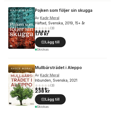
Pojken som följer sin skugga
Av
Kadir Meral
Häftad, Svenska, 2019, 15+ år
(
3
)
4,7
utav 5 stjärnor. Totalt antal röster:
178 kr
Lägg till
Skickas
Mullbärsträdet i Aleppo
Av
Kadir Meral
Inbunden, Svenska, 2021
(
3
)
4,3
utav 5 stjärnor. Totalt antal röster:
238 kr
Lägg till
Skickas