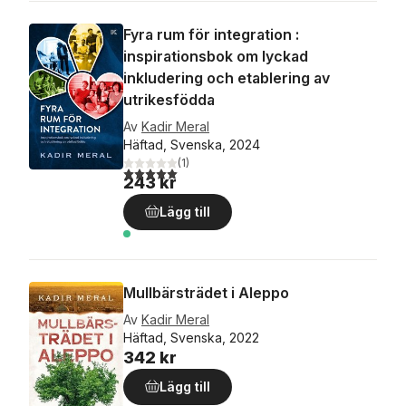
Fyra rum för integration :
inspirationsbok om lyckad
inkludering och etablering av
utrikesfödda
Av
Kadir Meral
Häftad, Svenska, 2024
(
1
)
5,0
utav 5 stjärnor. Totalt antal röster:
243 kr
Lägg till
Mullbärsträdet i Aleppo
Av
Kadir Meral
Häftad, Svenska, 2022
342 kr
Lägg till