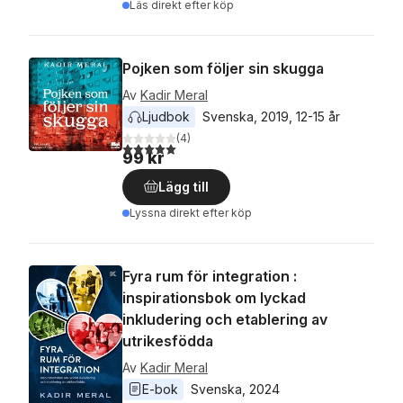
Läs direkt efter köp
Pojken som följer sin skugga
Av
Kadir Meral
Ljudbok
Svenska
, 
2019
, 
12-15 år
(
4
)
5,0
utav 5 stjärnor. Totalt antal röster:
99 kr
Lägg till
Lyssna direkt efter köp
Fyra rum för integration :
inspirationsbok om lyckad
inkludering och etablering av
utrikesfödda
Av
Kadir Meral
E-bok
Svenska
, 
2024