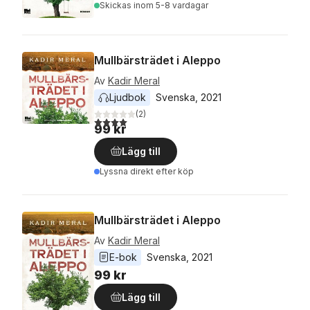
Skickas
inom 5-8 vardagar
Mullbärsträdet i Aleppo
Av
Kadir Meral
Ljudbok
Svenska
, 
2021
(
2
)
4,0
utav 5 stjärnor. Totalt antal röster:
99 kr
Lägg till
Lyssna direkt efter köp
Mullbärsträdet i Aleppo
Av
Kadir Meral
E-bok
Svenska
, 
2021
99 kr
Lägg till