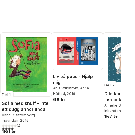
Liv på paus - Hjälp
mig!
Del 5
Anja Wikström
,
Anna
Olle kan inte 
Carlsson
Häftad
, 2019
,
Johanna
Del 1
68 kr
Eiderholm
,
Annelie
: en bok om å
Sofia med knuff - inte
Strömberg
,
Jessica
Annelie Strömbe
ett dugg annorlunda
Stigsdotter Axberg
,
Malin
Inbunden
, 2022
Annelie Strömberg
Roca Ahlgren
,
Jessica Hjert
157 kr
al röster:
Inbunden
, 2016
Flood
,
Anne Liljeroth
,
Lena
(
4
)
Holfve
,
Anna Säfström
,
4,0
utav 5 stjärnor. Totalt antal röster:
160 kr
Hanna Lans
,
Eva Svärd
,