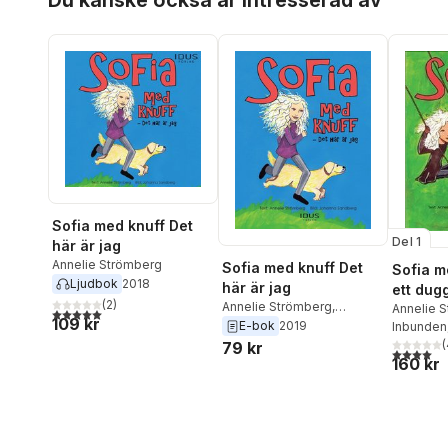
Du kanske också är intresserad av
Sofia med knuff Det
Del 1
här är jag
Annelie Strömberg
Sofia med knuff Det
Sofia m
Ljudbok
2018
här är jag
ett dug
(
2
)
Annelie Strömberg
,
Annelie 
5,0
utav 5 stjärnor. Totalt antal röster:
109 kr
Johanna Sandberg
E-bok
2019
Inbunden
(
79 kr
4,0
utav 5 
160 kr