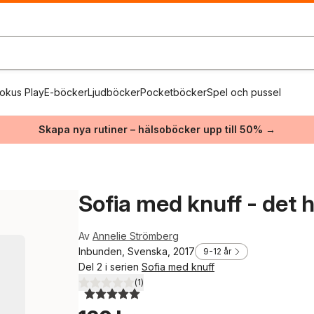
okus Play
E-böcker
Ljudböcker
Pocketböcker
Spel och pussel
Skapa nya rutiner – hälsoböcker upp till 50% →
Sofia med knuff - det h
Av
Annelie Strömberg
Inbunden, Svenska, 2017
9-12 år
Del 2 i serien
Sofia med knuff
(
1
)
5,0
utav 5 stjärnor. Totalt antal röster: