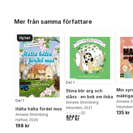
Hoppa över listan
Mer från samma författare
Nyhet
Del 1
Min syr
Stina blir arg och
mäktiga
slåss : en bok om ilska
Del 1
Annelie 
Annelie Strömberg
Inbunden
Inbunden
, 2021
Hälta hälta fördel mos
135 kr
(
2
)
Annelie Strömberg
4,5
utav 5 stjärnor. Totalt antal röster:
157 kr
Häftad
, 2026
198 kr