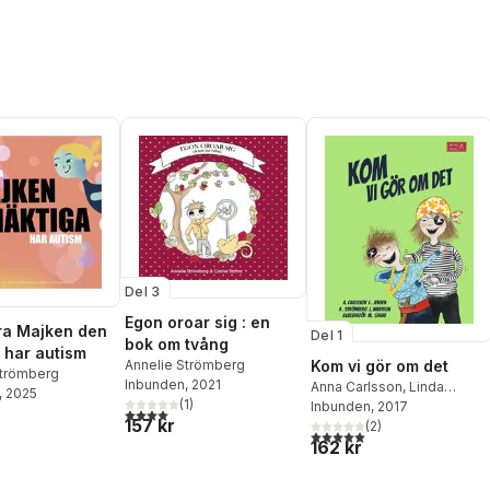
Del 3
Egon oroar sig : en
ra Majken den
Del 1
bok om tvång
 har autism
Annelie Strömberg
Kom vi gör om det
Strömberg
Inbunden
, 2021
Anna Carlsson
,
Linda
, 2025
(
1
)
Jensen
Inbunden
,
Annelie
, 2017
4,0
utav 5 stjärnor. Totalt antal röster:
157 kr
Strömberg
(
2
)
,
Linda Warvelin
5,0
utav 5 stjärnor. Totalt ant
162 kr