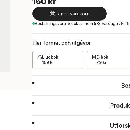
160 kr
Lägg i varukorg
Beställningsvara.
Skickas
inom 5-8 vardagar
.
Fri f
Fler format och utgåvor
Ljudbok
E-bok
109 kr
79 kr
Be
Produk
Utfors