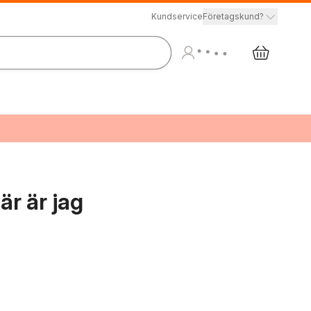
Kundservice
Företagskund?
är är jag