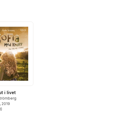
t i livet
Strömberg
, 2019
1
)
stjärnor. Totalt antal röster: