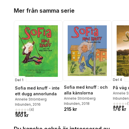
Hoppa över listan
Mer från samma serie
Del 4
Del 1
Sofia med knuff : och
På väg u
Sofia med knuff - inte
alla känslorna
Annelie 
ett dugg annorlunda
Annelie Strömberg
Inbunden
Annelie Strömberg
Inbunden
, 2018
(
Inbunden
, 2016
4,0
utav 5 
215 kr
176 kr
(
4
)
4,0
utav 5 stjärnor. Totalt antal röster:
160 kr
Hoppa över listan