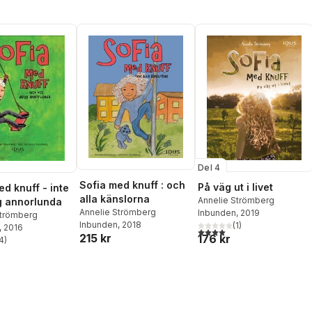
Del 4
Sofia med knuff : och
På väg ut i livet
ed knuff - inte
alla känslorna
Annelie Strömberg
g annorlunda
Annelie Strömberg
Inbunden
, 2019
Strömberg
Inbunden
, 2018
(
1
)
, 2016
4,0
utav 5 stjärnor. Totalt ant
215 kr
176 kr
4
)
stjärnor. Totalt antal röster: