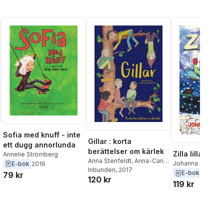
Sofia med knuff - inte
Gillar : korta
ett dugg annorlunda
berättelser om kärlek
Zilla lilla
Annelie Strömberg
Anna Stenfeldt
,
Anna-Carin
Johanna Sandbe
E-bok
2016
al röster:
Svanå
Inbunden
,
Anna Bendréus
, 2017
E-bok
2016
79 kr
120 kr
Kinding
,
Annelie
119 kr
Strömberg
,
Elsa Tormena
,
Eva Ullerud
,
Helena
Hedström
,
Inger Norberg
,
Jeanette Bergenstav
,
Johanna Glembo
,
Karin