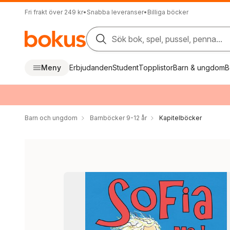
Fri frakt över 249 kr
•
Snabba leveranser
•
Billiga böcker
Sök bok, spel, pussel, penna...
Meny
Erbjudanden
Student
Topplistor
Barn & ungdom
B
Barn och ungdom
Barnböcker 9-12 år
Kapitelböcker