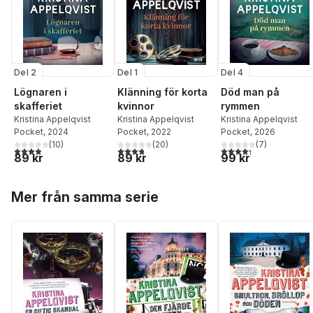
Del 2
Del 1
Del 4
Lögnaren i
Klänning för korta
Död man på
skafferiet
kvinnor
rymmen
Kristina Appelqvist
Kristina Appelqvist
Kristina Appelqvist
Pocket
, 2024
Pocket
, 2022
Pocket
, 2026
(
10
)
(
20
)
(
7
)
3,9
utav 5 stjärnor. Totalt antal röster:
3,8
utav 5 stjärnor. Totalt antal röster:
4,3
utav 5 stjärnor. Tota
89 kr
89 kr
99 kr
Hoppa över listan
Mer från samma serie