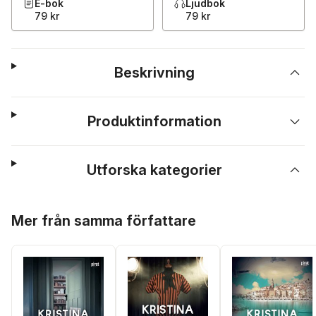
E-bok
Ljudbok
79 kr
79 kr
Beskrivning
Produktinformation
Utforska kategorier
Hoppa över listan
Mer från samma författare