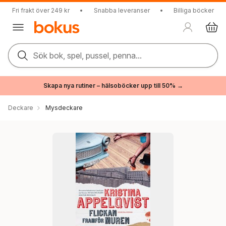
Fri frakt över 249 kr
•
Snabba leveranser
•
Billiga böcker
Sök bok, spel, pussel, penna...
Skapa nya rutiner – hälsoböcker upp till 50% →
Deckare
Mysdeckare