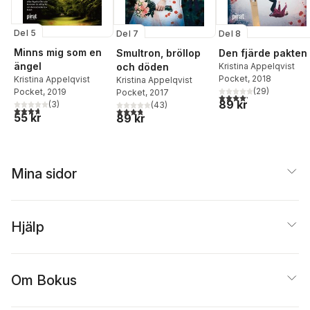
Del 5
Del 7
Del 8
Minns mig som en
Smultron, bröllop
Den fjärde pakten
ängel
och döden
Kristina Appelqvist
Pocket
, 2018
Kristina Appelqvist
Kristina Appelqvist
(
29
)
Pocket
, 2019
Pocket
, 2017
4,2
utav 5 stjärnor. Tota
89 kr
(
3
)
(
43
)
3,7
utav 5 stjärnor. Totalt antal röster:
3,8
utav 5 stjärnor. Totalt antal röster:
55 kr
89 kr
Mina sidor
Hjälp
Om Bokus