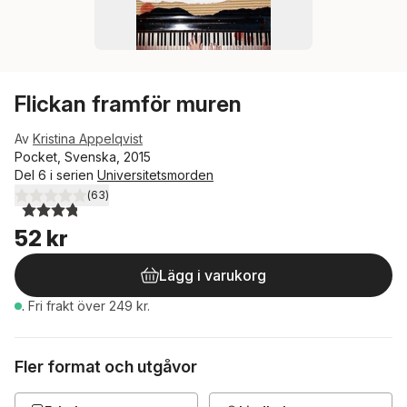
Flickan framför muren
Av
Kristina Appelqvist
Pocket, Svenska, 2015
Del 6 i serien
Universitetsmorden
(
63
)
3,8
utav 5 stjärnor. Totalt antal röster:
52 kr
Lägg i varukorg
.
Fri frakt över 249 kr.
Fler format och utgåvor