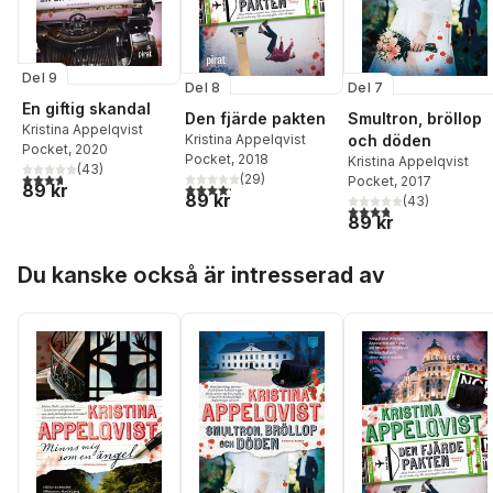
Del 9
Del 8
Del 7
En giftig skandal
Den fjärde pakten
Smultron, bröllop
Kristina Appelqvist
Kristina Appelqvist
och döden
Pocket
, 2020
Pocket
, 2018
Kristina Appelqvist
(
43
)
3,7
utav 5 stjärnor. Totalt antal röster:
(
29
)
Pocket
, 2017
4,2
utav 5 stjärnor. Totalt antal röster:
89 kr
89 kr
(
43
)
3,8
utav 5 stjärnor. Tota
89 kr
Hoppa över listan
Du kanske också är intresserad av