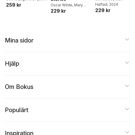
259 kr
Söderberg
,
Zacharias
Katherine Mansfield
Häftad
, 2024
,
Oscar Wilde
,
Mary
229 kr
Topelius
,
Elin Wägner
Edith Wharton
,
Virginia
229 kr
Shelley
,
Leo Tolstoy
,
Woolf
Virginia Woolf
Mina sidor
Hjälp
Om Bokus
Populärt
Inspiration