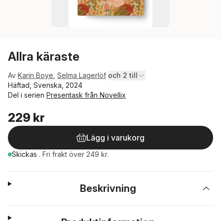
Allra käraste
Av
Karin Boye
,
Selma Lagerlöf
och 2 till
Häftad, Svenska, 2024
Del i serien
Presentask från Novellix
229 kr
Lägg i varukorg
Skickas
.
Fri frakt över 249 kr.
Beskrivning