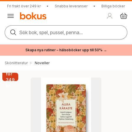
Fri frakt över 249 kr
•
Snabba leveranser
•
Billiga böcker
Sök bok, spel, pussel, penna...
Skapa nya rutiner – hälsoböcker upp till 50% →
Skönlitteratur
Noveller
2
för
349
kr