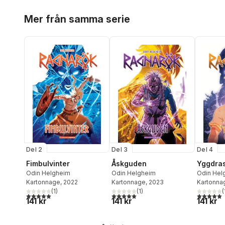
Hoppa över listan
Mer från samma serie
Del 2
Del 3
Del 4
Fimbulvinter
Åskguden
Yggdras
Odin Helgheim
Odin Helgheim
Odin Hel
Kartonnage
, 2022
Kartonnage
, 2023
Kartonna
(
1
)
(
1
)
(
5,0
utav 5 stjärnor. Totalt antal röster:
5,0
utav 5 stjärnor. Totalt antal röster:
5,0
utav 5 
141 kr
141 kr
141 kr
Hoppa över listan