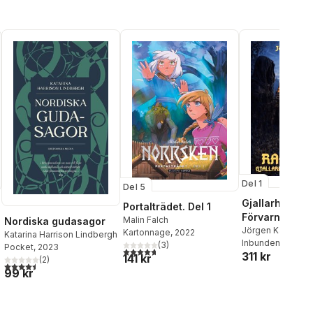
Del 1
Del 5
Gjallarhornets
Portalträdet. Del 1
Förvarning
Malin Falch
Nordiska gudasagor
Jörgen Karlsson
Kartonnage
, 2022
Katarina Harrison Lindbergh
Inbunden
, 2026
(
3
)
Pocket
, 2023
4,7
utav 5 stjärnor. Totalt antal röster:
311 kr
141 kr
(
2
)
4,5
utav 5 stjärnor. Totalt antal röster:
99 kr