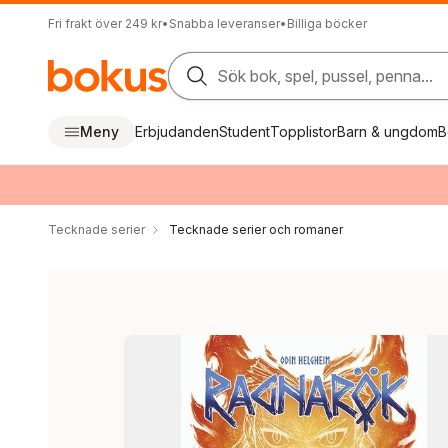
Fri frakt över 249 kr
•
Snabba leveranser
•
Billiga böcker
Sök bok, spel, pussel, penna...
Meny
Erbjudanden
Student
Topplistor
Barn & ungdom
B
Tecknade serier
Tecknade serier och romaner