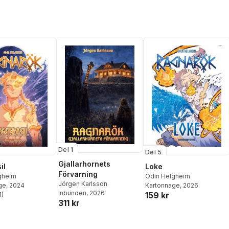
Del 1
Del 5
Gjallarhornets
il
Loke
Förvarning
gheim
Odin Helgheim
Jörgen Karlsson
ge
, 2024
Kartonnage
, 2026
Inbunden
, 2026
159 kr
1
)
stjärnor. Totalt antal röster:
311 kr