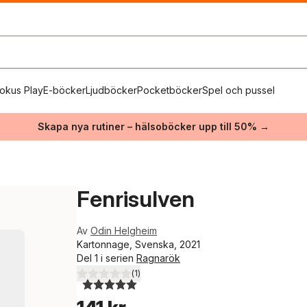
okus Play
E-böcker
Ljudböcker
Pocketböcker
Spel och pussel
Skapa nya rutiner – hälsoböcker upp till 50% →
Fenrisulven
Av
Odin Helgheim
Kartonnage, Svenska, 2021
Del 1 i serien
Ragnarök
(
1
)
5,0
utav 5 stjärnor. Totalt antal röster: