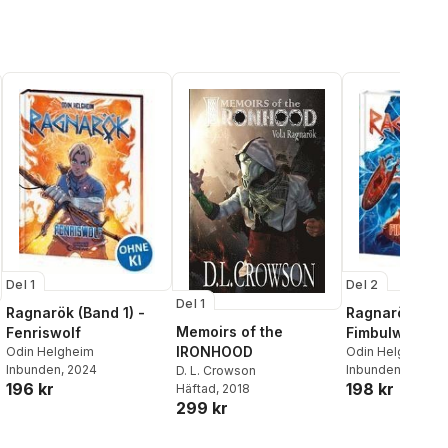
Del 1
Del 2
Del 1
Ragnarök (Band 1) -
Ragnarök (Ban
Memoirs of the
Fenriswolf
Fimbulwinter
IRONHOOD
Odin Helgheim
Odin Helgheim
Inbunden
, 2024
Inbunden
, 2024
D. L. Crowson
196 kr
198 kr
Häftad
, 2018
299 kr