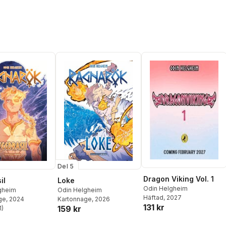
Del 5
Dragon Viking Vol. 1
il
Loke
Odin Helgheim
gheim
Odin Helgheim
Häftad
, 2027
ge
, 2024
Kartonnage
, 2026
131 kr
159 kr
1
)
stjärnor. Totalt antal röster: