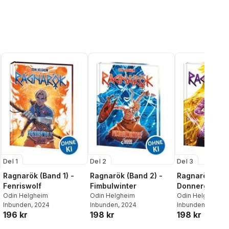
Del 1
Del 2
Del 3
Ragnarök (Band 1) -
Ragnarök (Band 2) -
Ragnarök (Ban
Fenriswolf
Fimbulwinter
Donnergott
Odin Helgheim
Odin Helgheim
Odin Helgheim
Inbunden
, 2024
Inbunden
, 2024
Inbunden
, 2025
196 kr
198 kr
198 kr