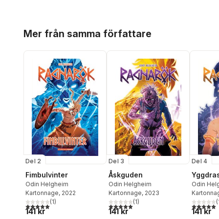
Hoppa över listan
Mer från samma författare
Del 2
Del 3
Del 4
Fimbulvinter
Åskguden
Yggdras
Odin Helgheim
Odin Helgheim
Odin Hel
Kartonnage
, 2022
Kartonnage
, 2023
Kartonna
(
1
)
(
1
)
(
5,0
utav 5 stjärnor. Totalt antal röster:
5,0
utav 5 stjärnor. Totalt antal röster:
5,0
utav 5 
141 kr
141 kr
141 kr