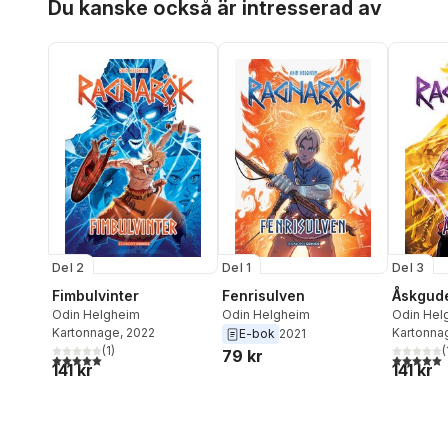
Du kanske också är intresserad av
Del 2
Del 1
Del 3
Fimbulvinter
Fenrisulven
Åskgud
Odin Helgheim
Odin Helgheim
Odin Hel
Kartonnage
, 2022
Kartonna
E-bok
2021
(
1
)
(
79 kr
5,0
utav 5 stjärnor. Totalt antal röster:
5,0
utav 5 
141 kr
141 kr