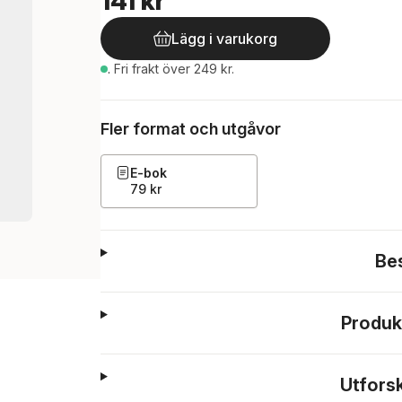
141 kr
Lägg i varukorg
.
Fri frakt över 249 kr.
Fler format och utgåvor
E-bok
79 kr
Be
Produk
Utfors