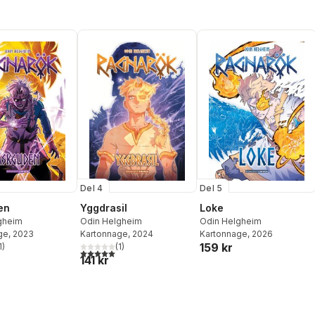
Del 4
Del 5
en
Yggdrasil
Loke
gheim
Odin Helgheim
Odin Helgheim
ge
, 2023
Kartonnage
, 2024
Kartonnage
, 2026
159 kr
1
)
(
1
)
stjärnor. Totalt antal röster:
5,0
utav 5 stjärnor. Totalt antal röster:
141 kr