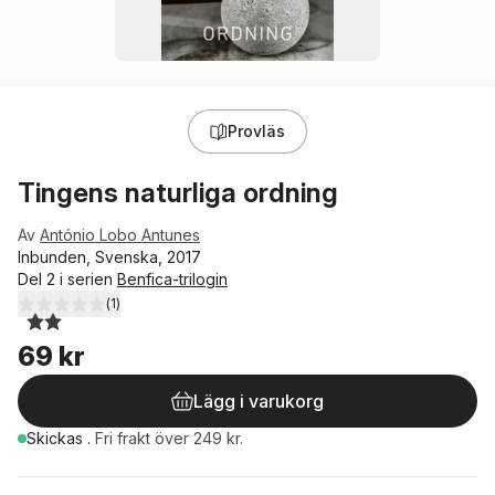
Provläs
Tingens naturliga ordning
Av
António Lobo Antunes
Inbunden, Svenska, 2017
Del 2 i serien
Benfica-trilogin
(
1
)
2,0
utav 5 stjärnor. Totalt antal röster:
69 kr
Lägg i varukorg
Skickas
.
Fri frakt över 249 kr.