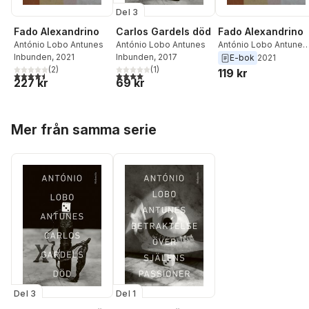
Del 3
Fado Alexandrino
Carlos Gardels död
Fado Alexandrino
António Lobo Antunes
António Lobo Antunes
António Lobo Antunes
Inbunden
, 2021
Inbunden
, 2017
Gunnar Nirstedt
E-bok
2021
(
2
)
(
1
)
119 kr
4,5
utav 5 stjärnor. Totalt antal röster:
4,0
utav 5 stjärnor. Totalt antal röster:
227 kr
69 kr
Hoppa över listan
Mer från samma serie
Del 3
Del 1