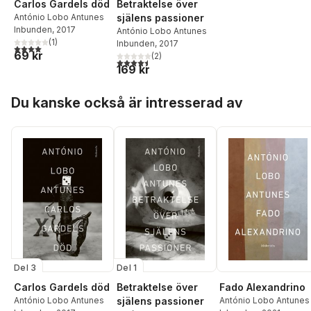
Carlos Gardels död
Betraktelse över
António Lobo Antunes
själens passioner
Inbunden
, 2017
António Lobo Antunes
(
1
)
Inbunden
, 2017
4,0
utav 5 stjärnor. Totalt antal röster:
69 kr
(
2
)
4,5
utav 5 stjärnor. Totalt antal röster:
169 kr
Hoppa över listan
Du kanske också är intresserad av
Del 3
Del 1
Carlos Gardels död
Betraktelse över
Fado Alexandrino
António Lobo Antunes
själens passioner
António Lobo Antunes