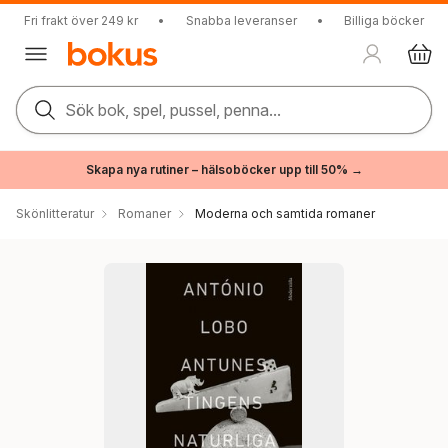
Fri frakt över 249 kr
•
Snabba leveranser
•
Billiga böcker
Sök bok, spel, pussel, penna...
Skapa nya rutiner – hälsoböcker upp till 50% →
Skönlitteratur
Romaner
Moderna och samtida romaner