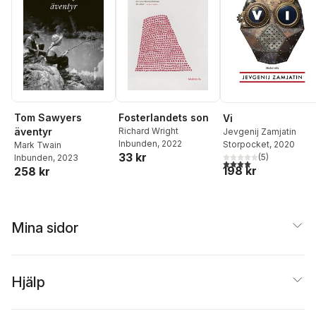
Tom Sawyers
Fosterlandets son
Vi
äventyr
Richard Wright
Jevgenij Zamjatin
Inbunden
, 2022
Storpocket
, 2020
Mark Twain
33 kr
(
5
)
Inbunden
, 2023
4,0
utav 5 stjärnor. Tota
198 kr
258 kr
Mina sidor
Hjälp