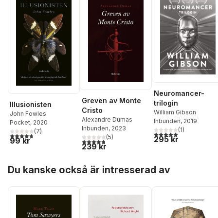
Neuromancer-
Greven av Monte
trilogin
Illusionisten
Cristo
William Gibson
John Fowles
Alexandre Dumas
Inbunden
, 2019
Pocket
, 2020
Inbunden
, 2023
(
1
)
(
7
)
5,0
utav 5 stjärnor. Tota
4,7
utav 5 stjärnor. Totalt antal röster:
(
5
)
295 kr
99 kr
4,8
utav 5 stjärnor. Totalt antal röster:
239 kr
Hoppa över listan
Du kanske också är intresserad av