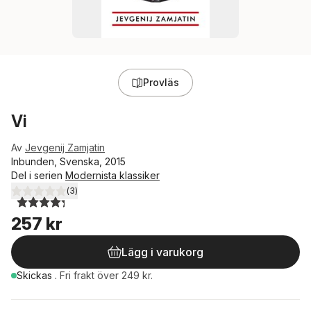
Provläs
Vi
Av
Jevgenij Zamjatin
Inbunden, Svenska, 2015
Del i serien
Modernista klassiker
(
3
)
4,3
utav 5 stjärnor. Totalt antal röster:
257 kr
Lägg i varukorg
Skickas
.
Fri frakt över 249 kr.