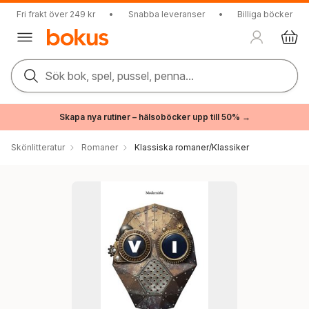
Fri frakt över 249 kr
•
Snabba leveranser
•
Billiga böcker
Sök bok, spel, pussel, penna...
Skapa nya rutiner – hälsoböcker upp till 50% →
Skönlitteratur
Romaner
Klassiska romaner/Klassiker