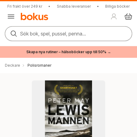
Fri frakt över 249 kr
•
Snabba leveranser
•
Billiga böcker
Sök bok, spel, pussel, penna...
Skapa nya rutiner – hälsoböcker upp till 50% →
Deckare
Polisromaner