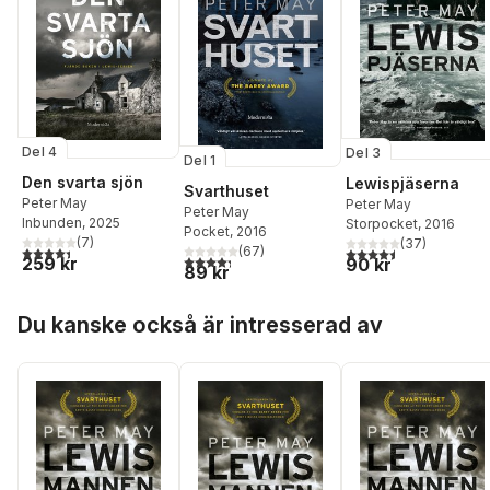
Del 4
Del 3
Del 1
Den svarta sjön
Lewispjäserna
Svarthuset
Peter May
Peter May
Peter May
Inbunden
, 2025
Storpocket
, 2016
Pocket
, 2016
(
7
)
(
37
)
4,4
utav 5 stjärnor. Totalt antal röster:
(
67
)
4,5
utav 5 stjärnor. Tota
4,3
utav 5 stjärnor. Totalt antal röster:
259 kr
90 kr
89 kr
Hoppa över listan
Du kanske också är intresserad av