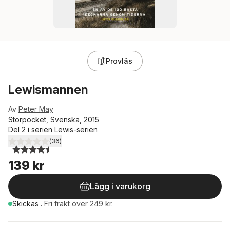
Provläs
Lewismannen
Av
Peter May
Storpocket, Svenska, 2015
Del 2 i serien
Lewis-serien
(
36
)
4,5
utav 5 stjärnor. Totalt antal röster:
139 kr
Lägg i varukorg
Skickas
.
Fri frakt över 249 kr.