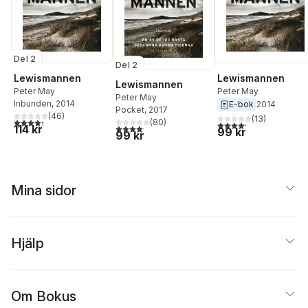
Del 2
Del 2
Lewismannen
Lewismannen
Lewismannen
Peter May
Peter May
Peter May
Inbunden
, 2014
E-bok
2014
Pocket
, 2017
(
46
)
(
13
)
4,3
utav 5 stjärnor. Totalt antal röster:
(
80
)
4,2
utav 5 stjärnor. Tota
4,1
utav 5 stjärnor. Totalt antal röster:
114 kr
99 kr
99 kr
Mina sidor
Hjälp
Om Bokus