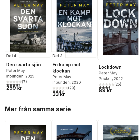
Del 4
Del 3
Den svarta sjön
En kamp mot
Lockdown
Peter May
klockan
Peter May
Inbunden
, 2025
Peter May
Pocket
, 2022
(
7
)
Inbunden
, 2020
4,4
utav 5 stjärnor. Totalt antal röster:
(
25
)
3,5
utav 5 stjärnor. Tota
259 kr
(
29
)
89 kr
3,5
utav 5 stjärnor. Totalt antal röster:
33 kr
Hoppa över listan
Mer från samma serie