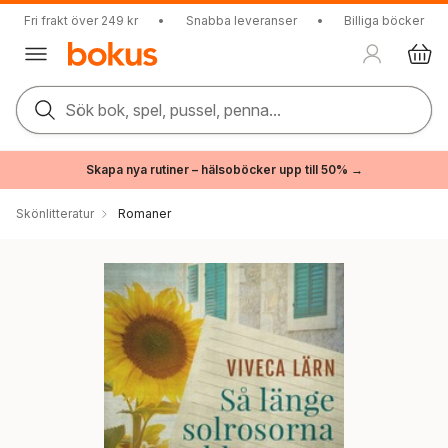
Fri frakt över 249 kr
•
Snabba leveranser
•
Billiga böcker
Sök bok, spel, pussel, penna...
Skapa nya rutiner – hälsoböcker upp till 50% →
Skönlitteratur
Romaner