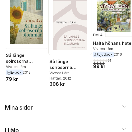
Del 4
Halta hönans hotel
Viveca Lärn
Ljudbok
2016
Så länge
(
4
)
solrosorna
Så länge
4,0
utav 5 stjärnor. Tota
99 kr
blommar
Viveca Lärn
solrosorna
E-bok
2012
blommar
Viveca Lärn
Häftad
, 2012
79 kr
308 kr
Mina sidor
Hjälp