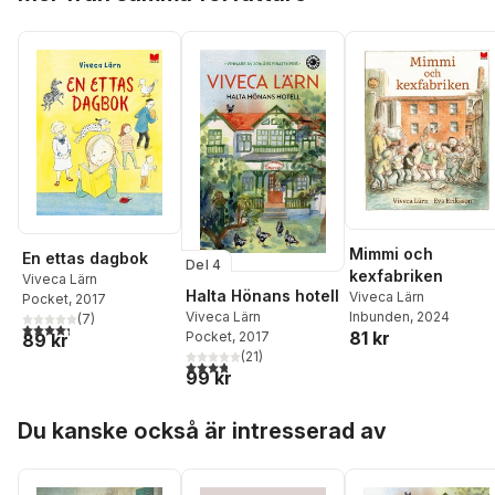
Mimmi och
En ettas dagbok
Del 4
kexfabriken
Viveca Lärn
Halta Hönans hotell
Viveca Lärn
Pocket
, 2017
Inbunden
, 2024
Viveca Lärn
(
7
)
4,3
utav 5 stjärnor. Totalt antal röster:
81 kr
Pocket
, 2017
89 kr
(
21
)
3,8
utav 5 stjärnor. Totalt antal röster:
99 kr
Hoppa över listan
Du kanske också är intresserad av