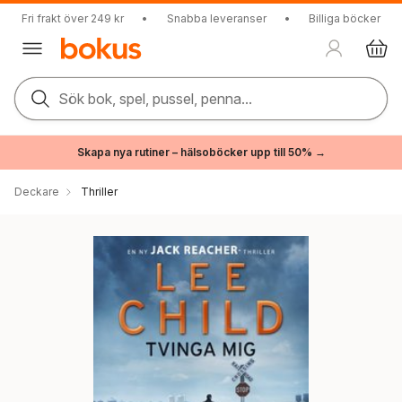
Fri frakt över 249 kr
•
Snabba leveranser
•
Billiga böcker
Sök bok, spel, pussel, penna...
Skapa nya rutiner – hälsoböcker upp till 50% →
Deckare
Thriller