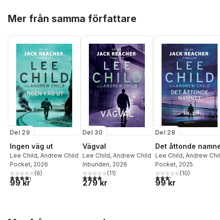
Hoppa över listan
Mer från samma författare
Del 29
Del 28
Del 30
Ingen väg ut
Det åttonde namn
Vägval
Lee Child
,
Andrew Child
Lee Child
,
Andrew Chi
Lee Child
,
Andrew Child
Pocket
, 2026
Pocket
, 2025
Inbunden
, 2026
(
6
)
(
10
)
(
11
)
4,3
utav 5 stjärnor. Totalt antal röster:
3,2
utav 5 stjärnor. Tota
4,0
utav 5 stjärnor. Totalt antal röster:
99 kr
99 kr
279 kr
Hoppa över listan