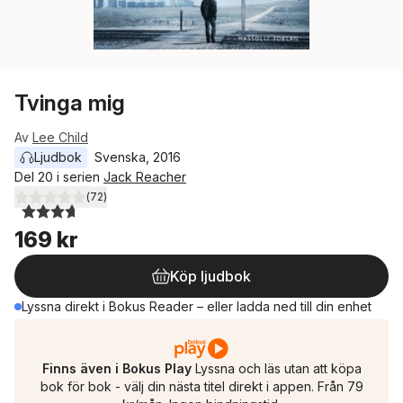
Tvinga mig
Av
Lee Child
Ljudbok
Svenska
, 
2016
Del 20 i serien
Jack Reacher
(
72
)
3,7
utav 5 stjärnor. Totalt antal röster:
169 kr
Köp ljudbok
Lyssna direkt i Bokus Reader – eller ladda ned till din enhet
Finns även i Bokus Play
Lyssna och läs utan att köpa
bok för bok - välj din nästa titel direkt i appen. Från 79