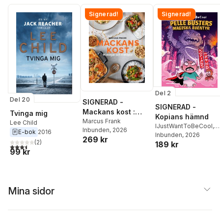
Signerad!
Signerad!
Del 2
Del 20
SIGNERAD -
SIGNERAD -
Mackans kost :
Tvinga mig
Kopians hämnd
Middagar och
Marcus Frank
Lee Child
IJustWantToBeCool
,
Inbunden
, 2026
matlådor
E-bok
2016
Joel Adolphson
Inbunden
, 2026
,
Emil
269 kr
(
2
)
189 kr
Ejdemo Beer
,
Victor
3,5
utav 5 stjärnor. Totalt antal röster:
99 kr
Beer
Mina sidor