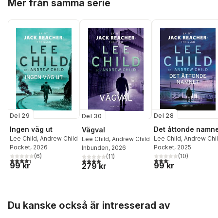
Mer från samma serie
Del 29
Del 28
Del 30
Ingen väg ut
Det åttonde namn
Vägval
Lee Child
,
Andrew Child
Lee Child
,
Andrew Chi
Lee Child
,
Andrew Child
Pocket
, 2026
Pocket
, 2025
Inbunden
, 2026
(
6
)
(
10
)
(
11
)
4,3
utav 5 stjärnor. Totalt antal röster:
3,2
utav 5 stjärnor. Tota
4,0
utav 5 stjärnor. Totalt antal röster:
99 kr
99 kr
279 kr
Hoppa över listan
Du kanske också är intresserad av