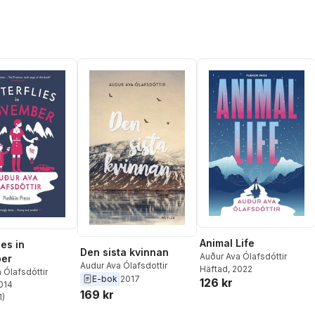
Animal Life
ies in
Den sista kvinnan
Auður Ava Ólafsdóttir
er
Audur Ava Ólafsdottir
Häftad
, 2022
 Ólafsdóttir
E-bok
2017
126 kr
2014
169 kr
1
)
stjärnor. Totalt antal röster: