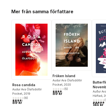
Hoppa över listan
Mer från samma författare
Fröken Island
Audur Ava Ólafsdóttir
Butterfl
Pocket
, 2020
Rosa candida
Novemb
(
5
)
Audur Ava Ólafsdottir
4,0
utav 5 stjärnor. Totalt antal röster:
Auður Ava
89 kr
Pocket
, 2019
Häftad
, 
(
6
)
4,3
utav 5 stjärnor. Totalt antal röster:
(
5,0
utav 5 
89 kr
145 kr