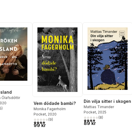
Island
 Ólafsdóttir
Din vilja sitter i skogen
2020
Vem dödade bambi?
Mattias Timander
5
)
Monika Fagerholm
stjärnor. Totalt antal röster:
Pocket
, 2025
Pocket
, 2020
(
8
)
(
9
)
3,9
utav 5 stjärnor. Totalt ant
4,0
utav 5 stjärnor. Totalt antal röster:
89 kr
99 kr