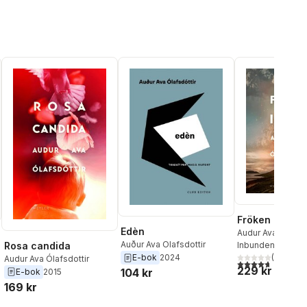
Fröken Island
Edèn
Audur Ava Ólafsdó
Auður Ava Olafsdottir
Inbunden
, 2019
Rosa candida
(
3
)
E-bok
2024
Audur Ava Ólafsdottir
4,7
utav 5 stjärnor
229 kr
104 kr
E-bok
2015
169 kr