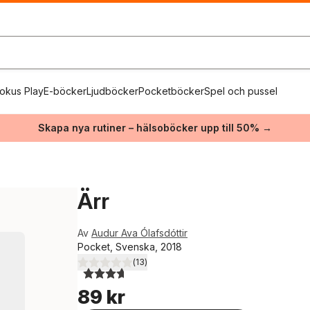
okus Play
E-böcker
Ljudböcker
Pocketböcker
Spel och pussel
Skapa nya rutiner – hälsoböcker upp till 50% →
Ärr
Av
Audur Ava Ólafsdóttir
Pocket, Svenska, 2018
(
13
)
3,7
utav 5 stjärnor. Totalt antal röster:
89 kr