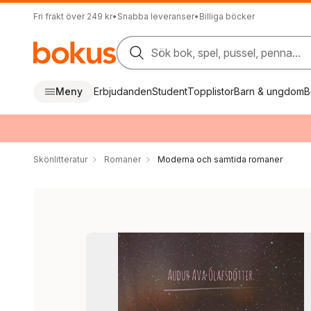
Fri frakt över 249 kr
•
Snabba leveranser
•
Billiga böcker
Sök bok, spel, pussel, penna...
Meny
Erbjudanden
Student
Topplistor
Barn & ungdom
B
Skönlitteratur
Romaner
Moderna och samtida romaner