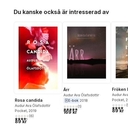
Hoppa över listan
Du kanske också är intresserad av
Fröken 
Ärr
Audur Ava
Audur Ava Ólafsdottir
Pocket
, 
Rosa candida
E-bok
2018
(
Audur Ava Ólafsdottir
(
1
)
4,0
utav 5 
5,0
utav 5 stjärnor. Totalt antal röster:
89 kr
Pocket
, 2019
169 kr
(
6
)
4,3
utav 5 stjärnor. Totalt antal röster:
89 kr