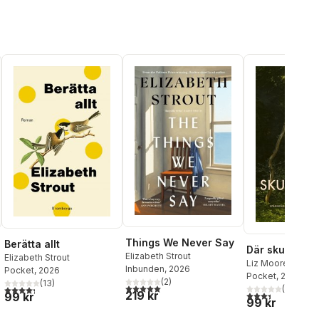
Things We Never Say
Berätta allt
Där skuggorna
Elizabeth Strout
Elizabeth Strout
Liz Moore
Inbunden
, 2026
Pocket
, 2026
Pocket
, 2026
(
2
)
(
13
)
5,0
utav 5 stjärnor. Totalt antal röster:
4,3
utav 5 stjärnor. Totalt antal röster:
(
8
)
al röster:
219 kr
3,4
utav 5 stjärnor
99 kr
99 kr