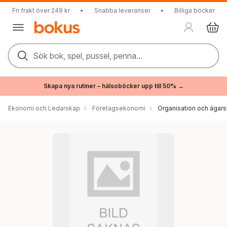
Fri frakt över 249 kr
•
Snabba leveranser
•
Billiga böcker
Sök bok, spel, pussel, penna...
Skapa nya rutiner – hälsoböcker upp till 50% →
Ekonomi och Ledarskap
Företagsekonomi
Organisation och ägar