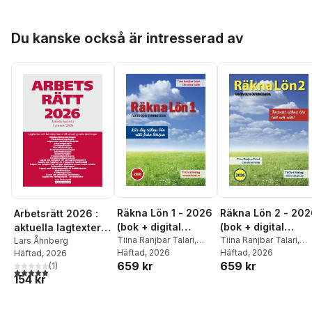
Hoppa över listan
Du kanske också är intresserad av
Räkna Lön 1 - 2026
Räkna Lön 2 - 20
Arbetsrätt 2026 :
(bok + digital
(bok + digital
aktuella lagtexter 1
produkt)
Tiina Ranjbar Talari
,
produkt)
Tiina Ranjbar Talari
,
januari 2026 -
Lars Åhnberg
Christina Vallin
Häftad
, 2026
Christina Vallin
Häftad
, 2026
Häftad
, 2026
lagtexter och
659 kr
659 kr
(
1
)
kommentarer till
5,0
utav 5 stjärnor. Totalt antal röster:
154 kr
senast gjorda
ändringar