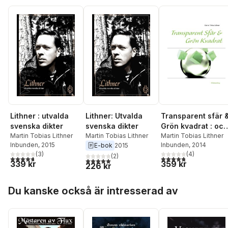
Lithner : utvalda
Lithner: Utvalda
Transparent sfär 
svenska dikter
svenska dikter
Grön kvadrat : och
Martin Tobias Lithner
Martin Tobias Lithner
andra dikter
Martin Tobias Lithner
Inbunden
, 2015
Inbunden
, 2014
E-bok
2015
(
3
)
(
4
)
(
2
)
4,7
utav 5 stjärnor. Totalt antal röster:
4,8
utav 5 stjärnor. Tota
5,0
utav 5 stjärnor. Totalt antal röster:
339 kr
359 kr
226 kr
Hoppa över listan
Du kanske också är intresserad av