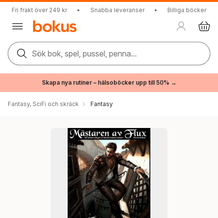
Fri frakt över 249 kr
•
Snabba leveranser
•
Billiga böcker
Sök bok, spel, pussel, penna...
Skapa nya rutiner – hälsoböcker upp till 50% →
Fantasy, SciFi och skräck
Fantasy