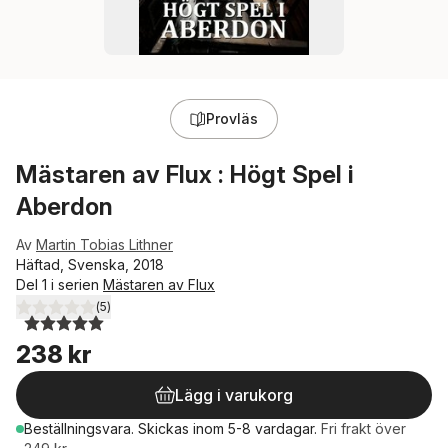
Provläs
Mästaren av Flux : Högt Spel i
Aberdon
Av
Martin Tobias Lithner
Häftad, Svenska, 2018
Del 1 i serien
Mästaren av Flux
(
5
)
5,0
utav 5 stjärnor. Totalt antal röster:
238 kr
Lägg i varukorg
Beställningsvara.
Skickas
inom 5-8 vardagar
.
Fri frakt över