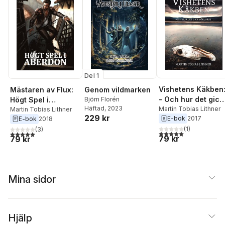
Del 1
Vishetens Käkben
Mästaren av Flux:
Genom vildmarken
- Och hur det gick
Högt Spel i
Björn Florén
Häftad
, 2023
förlorat
Martin Tobias Lithner
Aberdon
Martin Tobias Lithner
229 kr
E-bok
2017
E-bok
2018
(
1
)
(
3
)
5,0
utav 5 stjärnor. Tota
5,0
utav 5 stjärnor. Totalt antal röster:
79 kr
79 kr
Mina sidor
Hjälp