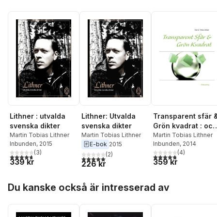
Lithner : utvalda
Lithner: Utvalda
Transparent sfär 
svenska dikter
svenska dikter
Grön kvadrat : och
Martin Tobias Lithner
Martin Tobias Lithner
andra dikter
Martin Tobias Lithner
Inbunden
, 2015
Inbunden
, 2014
E-bok
2015
(
3
)
(
4
)
(
2
)
4,7
utav 5 stjärnor. Totalt antal röster:
4,8
utav 5 stjärnor. Tota
5,0
utav 5 stjärnor. Totalt antal röster:
339 kr
359 kr
226 kr
Hoppa över listan
Du kanske också är intresserad av