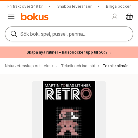
Fri frakt över 249 kr
•
Snabba leveranser
•
Billiga böcker
Sök bok, spel, pussel, penna...
Skapa nya rutiner – hälsoböcker upp till 50% →
Naturvetenskap och teknik
Teknik och industri
Teknik: allmänt