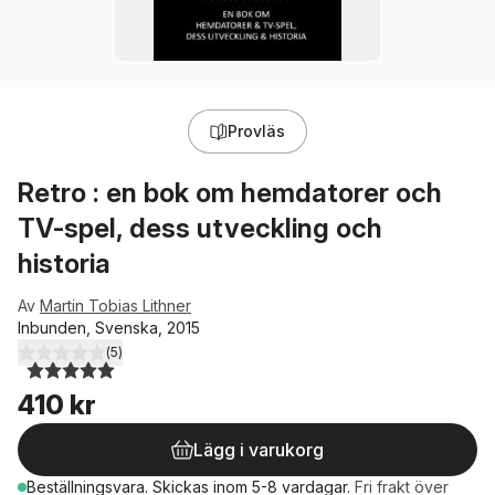
Provläs
Retro : en bok om hemdatorer och
TV-spel, dess utveckling och
historia
Av
Martin Tobias Lithner
Inbunden, Svenska, 2015
(
5
)
5,0
utav 5 stjärnor. Totalt antal röster:
410 kr
Lägg i varukorg
Beställningsvara.
Skickas
inom 5-8 vardagar
.
Fri frakt över