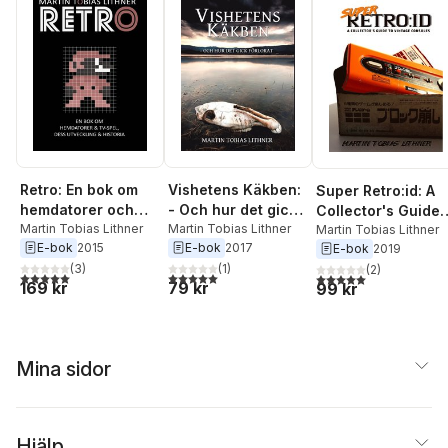
Retro: En bok om
Vishetens Käkben:
Super Retro:id: A
hemdatorer och
- Och hur det gick
Collector's Guide
TV-spel, dess
Martin Tobias Lithner
förlorat
Martin Tobias Lithner
to Vintage
Martin Tobias Lithner
E-bok
2015
E-bok
2017
utveckling och
E-bok
2019
Consoles
historia
(
3
)
(
1
)
(
2
)
5,0
utav 5 stjärnor. Totalt antal röster:
5,0
utav 5 stjärnor. Totalt antal röster:
5,0
utav 5 stjärnor. Tota
169 kr
79 kr
99 kr
Mina sidor
Hjälp