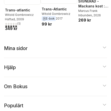
SIGNERAD -
Mackans kost :
Trans-Atlantic
Trans-atlantic
Middagar och
Marcus Frank
Witold Gombrowicz
Witold Gombrowicz
Inbunden
, 2026
matlådor
E-bok
2017
Häftad
, 2009
269 kr
99 kr
(
1
)
5,0
utav 5 stjärnor. Totalt antal röster:
349 kr
Mina sidor
Hjälp
Om Bokus
Populärt