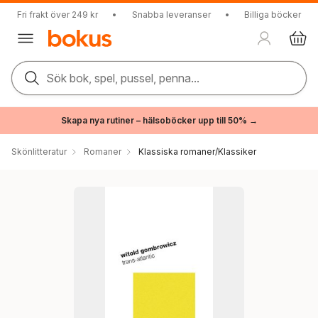
Fri frakt över 249 kr
•
Snabba leveranser
•
Billiga böcker
Sök bok, spel, pussel, penna...
Skapa nya rutiner – hälsoböcker upp till 50% →
Skönlitteratur
Romaner
Klassiska romaner/Klassiker