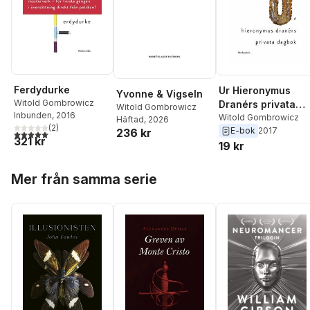
Ferdydurke
Ur Hieronymus
Yvonne & Vigseln
Witold Gombrowicz
Dranérs privata
Witold Gombrowicz
Inbunden
, 2016
dagbok
Witold Gombrowicz
Häftad
, 2026
(
2
)
E-bok
2017
236 kr
5,0
utav 5 stjärnor. Totalt antal röster:
321 kr
19 kr
Hoppa över listan
Mer från samma serie