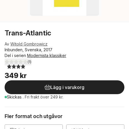
Trans-Atlantic
Av
Witold Gombrowicz
Inbunden, Svenska, 2017
Del i serien
Modernista klassiker
(
1
)
4,0
utav 5 stjärnor. Totalt antal röster:
349 kr
Lägg i varukorg
Skickas
.
Fri frakt över 249 kr.
Fler format och utgåvor