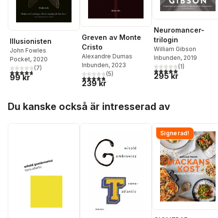
Neuromancer-
Greven av Monte
trilogin
Illusionisten
Cristo
William Gibson
John Fowles
Alexandre Dumas
Inbunden
, 2019
Pocket
, 2020
Inbunden
, 2023
(
1
)
(
7
)
5,0
utav 5 stjärnor. Tota
4,7
utav 5 stjärnor. Totalt antal röster:
(
5
)
295 kr
99 kr
4,8
utav 5 stjärnor. Totalt antal röster:
239 kr
Hoppa över listan
Du kanske också är intresserad av
Signerad!