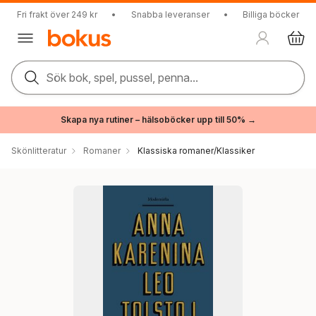
Fri frakt över 249 kr
•
Snabba leveranser
•
Billiga böcker
Sök bok, spel, pussel, penna...
Skapa nya rutiner – hälsoböcker upp till 50% →
Skönlitteratur
Romaner
Klassiska romaner/Klassiker