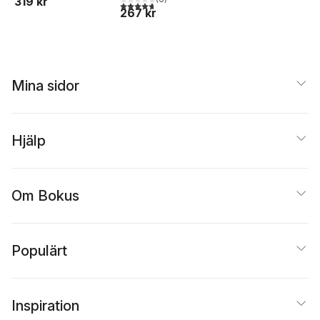
319 kr
4,7
utav 5 stjärnor. Totalt antal röster:
267 kr
Mina sidor
Hjälp
Om Bokus
Populärt
Inspiration