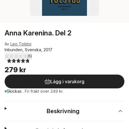
Anna Karenina. Del 2
Av
Leo Tolstoj
Inbunden, Svenska, 2017
(
5
)
4,8
utav 5 stjärnor. Totalt antal röster:
279 kr
Lägg i varukorg
Skickas
.
Fri frakt över 249 kr.
Beskrivning