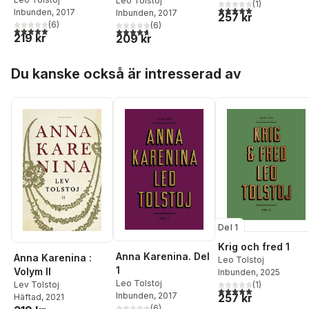
Epilog
Leo Tolstoj
(
1
)
5,0
utav 5 stjärnor. Tota
Inbunden
, 2017
Inbunden
, 2017
257 kr
(
6
)
(
6
)
5,0
utav 5 stjärnor. Totalt antal röster:
4,7
utav 5 stjärnor. Totalt antal röster:
219 kr
209 kr
Hoppa över listan
Du kanske också är intresserad av
Del 1
Krig och fred 1
Anna Karenina. Del
Anna Karenina :
Leo Tolstoj
1
Volym II
Inbunden
, 2025
Leo Tolstoj
Lev Tolstoj
(
1
)
5,0
utav 5 stjärnor. Tota
Inbunden
, 2017
257 kr
Häftad
, 2021
(
6
)