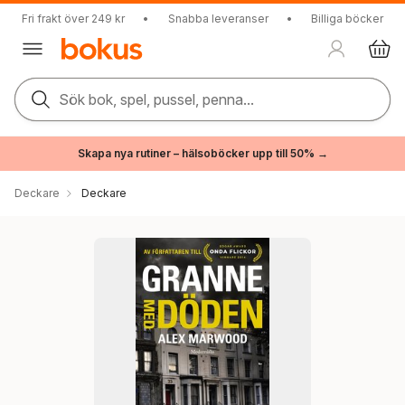
Fri frakt över 249 kr
•
Snabba leveranser
•
Billiga böcker
Sök bok, spel, pussel, penna...
Skapa nya rutiner – hälsoböcker upp till 50% →
Deckare
Deckare