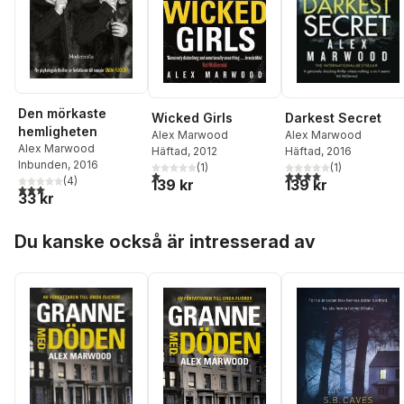
Den mörkaste
Darkest Secret
Wicked Girls
hemligheten
Alex Marwood
Alex Marwood
Alex Marwood
Häftad
, 2016
Häftad
, 2012
Inbunden
, 2016
(
1
)
(
1
)
4,0
utav 5 stjärnor. Tota
1,0
utav 5 stjärnor. Totalt antal röster:
(
4
)
139 kr
139 kr
3,0
utav 5 stjärnor. Totalt antal röster:
33 kr
Hoppa över listan
Du kanske också är intresserad av