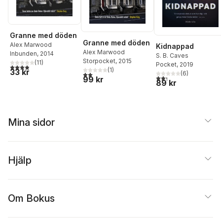
Granne med döden
Granne med döden
Alex Marwood
Kidnappad
Alex Marwood
Inbunden
, 2014
S. B. Caves
Storpocket
, 2015
(
11
)
Pocket
, 2019
3,9
utav 5 stjärnor. Totalt antal röster:
(
1
)
33 kr
(
6
)
2,0
utav 5 stjärnor. Totalt antal röster:
2,3
utav 5 stjärnor. Tota
99 kr
89 kr
Mina sidor
Hjälp
Om Bokus