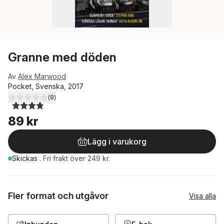
Granne med döden
Av
Alex Marwood
Pocket, Svenska, 2017
(
8
)
3,9
utav 5 stjärnor. Totalt antal röster:
89 kr
Lägg i varukorg
Skickas
.
Fri frakt över 249 kr.
Fler format och utgåvor
Visa alla