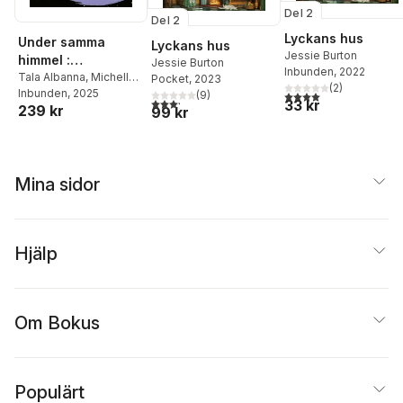
Del 2
Del 2
Lyckans hus
Under samma
Lyckans hus
Jessie Burton
himmel :
Jessie Burton
Inbunden
, 2022
brevväxling mellan
Tala Albanna
,
Michelle
Pocket
, 2023
(
2
)
Amzalak
Inbunden
, 2025
Gaza och Israel
4,0
utav 5 stjärnor. Tota
(
9
)
3,2
utav 5 stjärnor. Totalt antal röster:
33 kr
239 kr
99 kr
Mina sidor
Hjälp
Om Bokus
Populärt