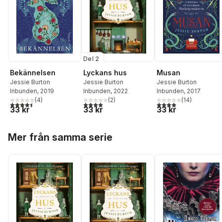
Del 2
Bekännelsen
Lyckans hus
Musan
Jessie Burton
Jessie Burton
Jessie Burton
Inbunden
, 2019
Inbunden
, 2022
Inbunden
, 2017
(
4
)
(
2
)
(
14
)
4,5
utav 5 stjärnor. Totalt antal röster:
4,0
utav 5 stjärnor. Totalt antal röster:
4,0
utav 5 stjärnor. Tota
33 kr
33 kr
33 kr
Hoppa över listan
Mer från samma serie