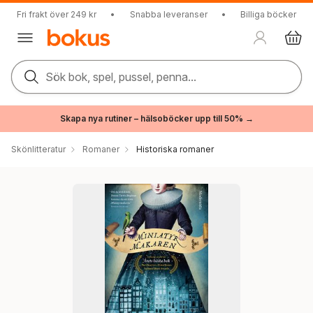
Fri frakt över 249 kr
•
Snabba leveranser
•
Billiga böcker
Sök bok, spel, pussel, penna...
Skapa nya rutiner – hälsoböcker upp till 50% →
Skönlitteratur
Romaner
Historiska romaner