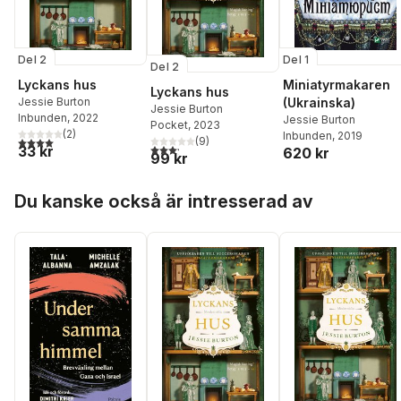
Del 1
Del 2
Del 2
Miniatyrmakaren
Lyckans hus
Lyckans hus
(Ukrainska)
Jessie Burton
Jessie Burton
Inbunden
, 2022
Jessie Burton
Pocket
, 2023
(
2
)
Inbunden
, 2019
4,0
utav 5 stjärnor. Totalt antal röster:
(
9
)
3,2
utav 5 stjärnor. Totalt antal röster:
33 kr
620 kr
99 kr
Hoppa över listan
Du kanske också är intresserad av