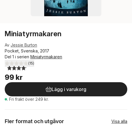
Miniatyrmakaren
Av
Jessie Burton
Pocket, Svenska, 2017
Del 1 i serien
Miniatyrmakaren
(
15
)
4,1
utav 5 stjärnor. Totalt antal röster:
99 kr
Lägg i varukorg
.
Fri frakt över 249 kr.
Fler format och utgåvor
Visa alla