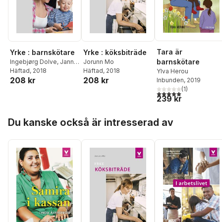
Tara är
Yrke : barnskötare
Yrke : köksbiträde
barnskötare
Ingebjørg Dolve
,
Janne
Jorunn Mo
Grønningen
Häftad
, 2018
Häftad
, 2018
Ylva Herou
208 kr
208 kr
Inbunden
, 2019
(
1
)
5,0
utav 5 stjärnor. Tota
239 kr
Hoppa över listan
Du kanske också är intresserad av