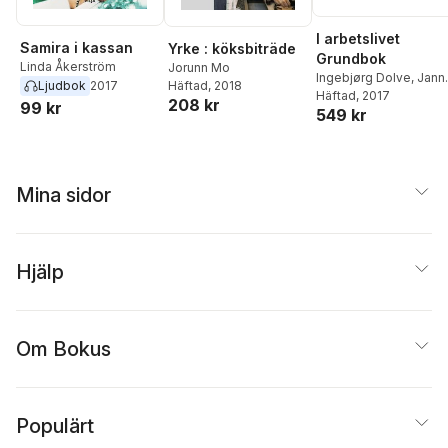
I arbetslivet
Samira i kassan
Yrke : köksbiträde
Grundbok
Linda Åkerström
Jorunn Mo
Ingebjørg Dolve
,
Jann
Ljudbok
2017
Häftad
, 2018
Grønningen
Häftad
, 2017
,
Jorunn M
208 kr
99 kr
549 kr
Mina sidor
Hjälp
Om Bokus
Populärt