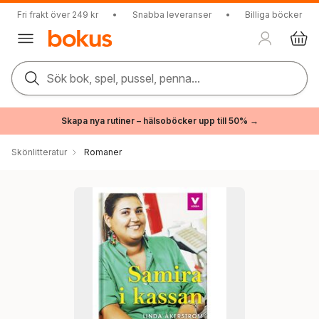
Fri frakt över 249 kr
•
Snabba leveranser
•
Billiga böcker
Sök bok, spel, pussel, penna...
Skapa nya rutiner – hälsoböcker upp till 50% →
Skönlitteratur
Romaner