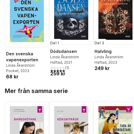
Del 1
Del 3
Dödsdansen
Halvling
Den svenska
Linda Åkerström
Linda Åkerström
vapenexporten
Häftad
, 2021
Häftad
, 2023
Linda Åkerström
249 kr
(
1
)
5,0
utav 5 stjärnor. Totalt antal röster:
Pocket
, 2023
259 kr
68 kr
Hoppa över listan
Mer från samma serie