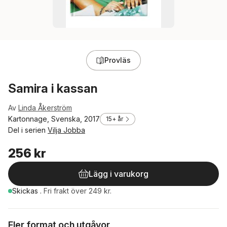
Provläs
Samira i kassan
Av
Linda Åkerström
Kartonnage, Svenska, 2017
15+ år
Del i serien
Vilja Jobba
256 kr
Lägg i varukorg
Skickas
.
Fri frakt över 249 kr.
Fler format och utgåvor