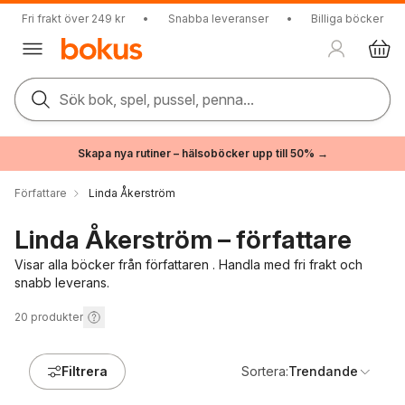
Fri frakt över 249 kr
•
Snabba leveranser
•
Billiga böcker
Sök bok, spel, pussel, penna...
Skapa nya rutiner – hälsoböcker upp till 50% →
Författare
Linda Åkerström
Linda Åkerström – författare
Visar alla böcker från författaren . Handla med fri frakt och
snabb leverans.
20
produkter
Filtrera
Sortera:
Trendande