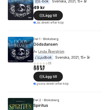
E-bok
Svenska
, 
2021
, 
15+ år
49 kr
Lägg till
Läs direkt efter köp
Del 1 - Bloksberg
Dödsdansen
Av
Linda Åkerström
Ljudbok
Svenska
, 
2021
, 
15+ år
(
1
)
4,0
utav 5 stjärnor. Totalt antal röster:
99 kr
Lägg till
Lyssna direkt efter köp
Del 2 - Bloksberg
Spiritus