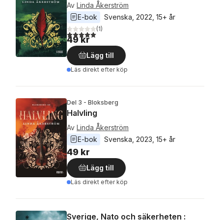
Av
Linda Åkerström
E-bok
Svenska
, 
2022
, 
15+ år
(
1
)
5,0
utav 5 stjärnor. Totalt antal röster:
49 kr
Lägg till
Läs direkt efter köp
Del 3 - Bloksberg
Halvling
Av
Linda Åkerström
E-bok
Svenska
, 
2023
, 
15+ år
49 kr
Lägg till
Läs direkt efter köp
Sverige, Nato och säkerheten :