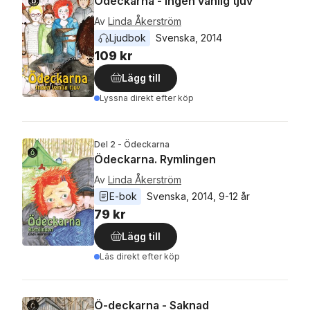
Ödeckarna - Ingen vanlig tjuv
Av
Linda Åkerström
Ljudbok
Svenska
, 
2014
109 kr
Lägg till
Lyssna direkt efter köp
Del 2 - Ödeckarna
Ödeckarna. Rymlingen
Av
Linda Åkerström
E-bok
Svenska
, 
2014
, 
9-12 år
79 kr
Lägg till
Läs direkt efter köp
Ö-deckarna - Saknad