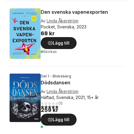
Den svenska vapenexporten
Av
Linda Åkerström
Pocket, Svenska, 2023
68 kr
Lägg till
Skickas
Del 1 - Bloksberg
Dödsdansen
Av
Linda Åkerström
Häftad, Svenska, 2021, 15+ år
(
1
)
5,0
utav 5 stjärnor. Totalt antal röster:
259 kr
Lägg till