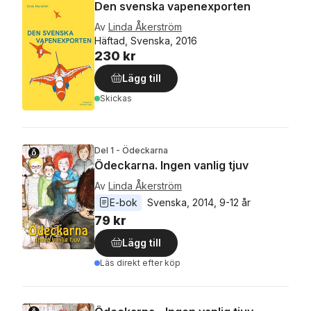
Den svenska vapenexporten
Av
Linda Åkerström
Häftad, Svenska, 2016
230 kr
Lägg till
Skickas
Del 1 - Ödeckarna
Ödeckarna. Ingen vanlig tjuv
Av
Linda Åkerström
E-bok
Svenska
, 
2014
, 
9-12 år
79 kr
Lägg till
Läs direkt efter köp