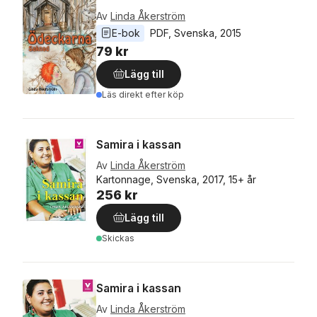
Av
Linda Åkerström
E-bok
PDF
, 
Svenska
, 
2015
79 kr
Lägg till
Läs direkt efter köp
Samira i kassan
Av
Linda Åkerström
Kartonnage, Svenska, 2017, 15+ år
256 kr
Lägg till
Skickas
Samira i kassan
Av
Linda Åkerström