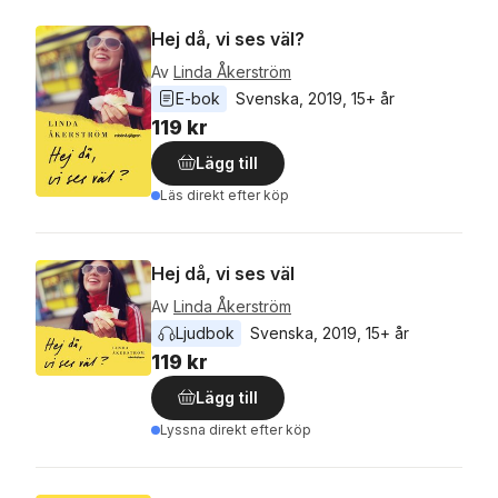
Hej då, vi ses väl?
Av
Linda Åkerström
E-bok
Svenska
, 
2019
, 
15+ år
119 kr
Lägg till
Läs direkt efter köp
Hej då, vi ses väl
Av
Linda Åkerström
Ljudbok
Svenska
, 
2019
, 
15+ år
119 kr
Lägg till
Lyssna direkt efter köp