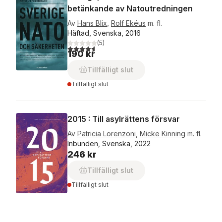
betänkande av Natoutredningen
Av
Hans Blix
,
Rolf Ekéus
m. fl.
Häftad, Svenska, 2016
(
5
)
4,6
utav 5 stjärnor. Totalt antal röster:
190 kr
Tillfälligt slut
Tillfälligt slut
2015 : Till asylrättens försvar
Av
Patricia Lorenzoni
,
Micke Kinning
m. fl.
Inbunden, Svenska, 2022
246 kr
Tillfälligt slut
Tillfälligt slut