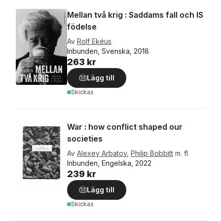
Mellan två krig : Saddams fall och IS
födelse
Av
Rolf Ekéus
Inbunden, Svenska, 2018
263 kr
Lägg till
Skickas
War : how conflict shaped our
societies
Av
Alexey Arbatov
,
Philip Bobbitt
m. fl.
Inbunden, Engelska, 2022
239 kr
Lägg till
Skickas