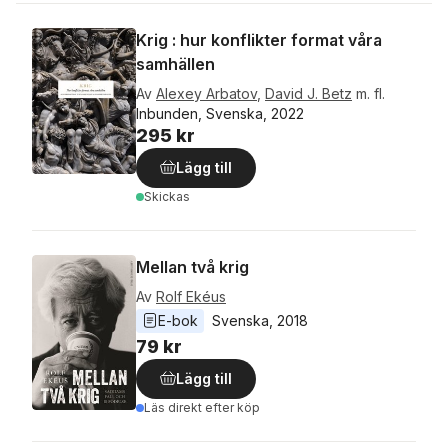
Krig : hur konflikter format våra
samhällen
Av
Alexey Arbatov
,
David J. Betz
m. fl.
Inbunden, Svenska, 2022
295 kr
Lägg till
Skickas
Mellan två krig
Av
Rolf Ekéus
E-bok
Svenska
, 
2018
79 kr
Lägg till
Läs direkt efter köp