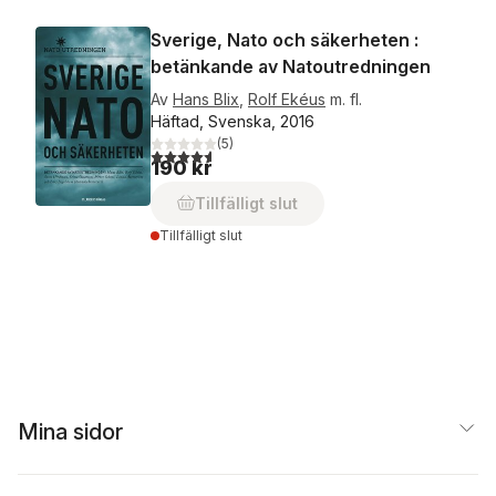
Sverige, Nato och säkerheten :
betänkande av Natoutredningen
Av
Hans Blix
,
Rolf Ekéus
m. fl.
Häftad, Svenska, 2016
(
5
)
4,6
utav 5 stjärnor. Totalt antal röster:
190 kr
Tillfälligt slut
Tillfälligt slut
Mina sidor