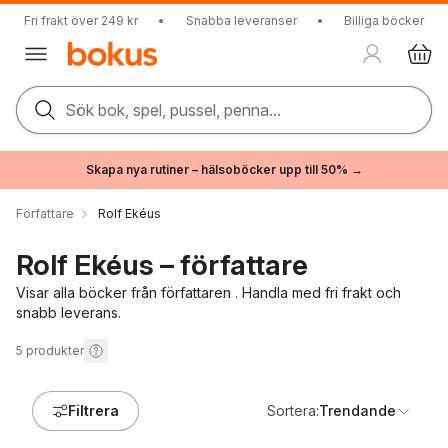
Fri frakt över 249 kr
•
Snabba leveranser
•
Billiga böcker
Sök bok, spel, pussel, penna...
Skapa nya rutiner – hälsoböcker upp till 50% →
Författare
Rolf Ekéus
Rolf Ekéus – författare
Visar alla böcker från författaren . Handla med fri frakt och
snabb leverans.
5
produkter
Filtrera
Sortera:
Trendande