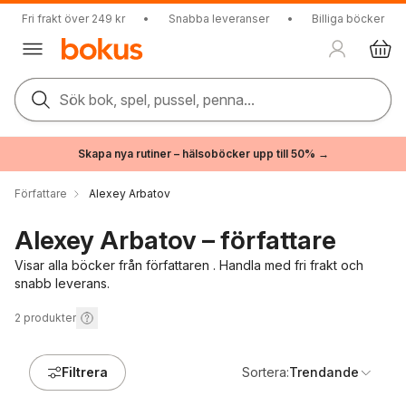
Fri frakt över 249 kr
•
Snabba leveranser
•
Billiga böcker
Sök bok, spel, pussel, penna...
Skapa nya rutiner – hälsoböcker upp till 50% →
Författare
Alexey Arbatov
Alexey Arbatov – författare
Visar alla böcker från författaren . Handla med fri frakt och
snabb leverans.
2
produkter
Filtrera
Sortera:
Trendande