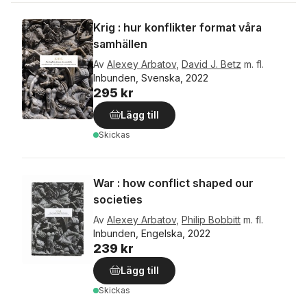
Krig : hur konflikter format våra
samhällen
Av
Alexey Arbatov
,
David J. Betz
m. fl.
Inbunden, Svenska, 2022
295 kr
Lägg till
Skickas
War : how conflict shaped our
societies
Av
Alexey Arbatov
,
Philip Bobbitt
m. fl.
Inbunden, Engelska, 2022
239 kr
Lägg till
Skickas