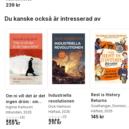
239 kr
Coker
,
Rolf Ekéus
,
Kurt
Almqvist
,
Alexander
Hoppa över listan
Linklater
Du kanske också är intresserad av
Rest is History
Industriella
Om ni vill det är det
Returns
revolutionen
ingen dröm : om
Goalhanger
,
Dominic
Dick Harrison
sionismens historia
Ingmar Karlsson
Sandbrook
Häftad
, 2025
,
Tom
Häftad
, 2025
Inbunden
, 2025
145 kr
Holland
(
1
)
(
4
)
4,0
utav 5 stjärnor. Totalt antal röster:
4,3
utav 5 stjärnor. Totalt antal röster:
215 kr
259 kr