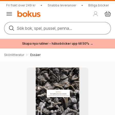
Fri frakt över 249 kr
•
Snabba leveranser
•
Billiga böcker
Sök bok, spel, pussel, penna...
Skapa nya rutiner – hälsoböcker upp till 50% →
Skönlitteratur
Essäer