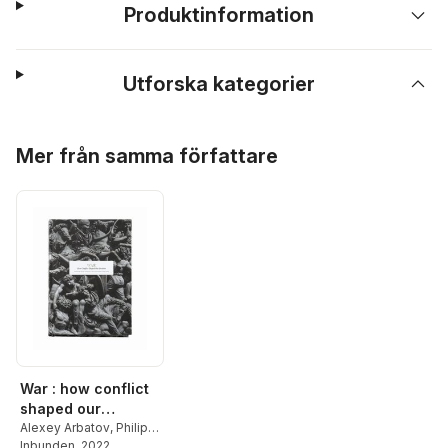
Produktinformation
Utforska kategorier
Hoppa över listan
Mer från samma författare
War : how conflict
shaped our
societies
Alexey Arbatov
,
Philip
Bobbitt
Inbunden
,
Christopher
, 2022