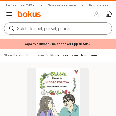
Fri frakt över 249 kr
•
Snabba leveranser
•
Billiga böcker
Sök bok, spel, pussel, penna...
Skapa nya rutiner – hälsoböcker upp till 50% →
Skönlitteratur
Romaner
Moderna och samtida romaner