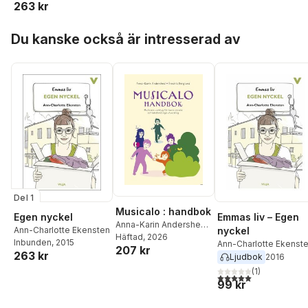
263 kr
Hoppa över listan
Du kanske också är intresserad av
Del 1
Musicalo : handbok
Egen nyckel
Emmas liv – Egen
Anna-Karin Andershed
,
Ann-Charlotte Ekensten
nyckel
Fredrik Berglund
Häftad
, 2026
Inbunden
, 2015
Ann-Charlotte Ekenst
207 kr
263 kr
Ljudbok
2016
(
1
)
5,0
utav 5 stjärnor. Tota
99 kr