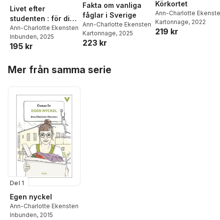
Körkortet
Fakta om vanliga
Livet efter
Ann-Charlotte Ekenst
fåglar i Sverige
studenten : för dig
Kartonnage
, 2022
Ann-Charlotte Ekensten
som gått anpassad
Ann-Charlotte Ekensten
219 kr
Kartonnage
, 2025
Inbunden
, 2025
skola
223 kr
195 kr
Hoppa över listan
Mer från samma serie
Del 1
Egen nyckel
Ann-Charlotte Ekensten
Inbunden
, 2015