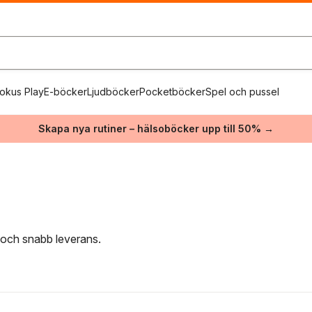
okus Play
E-böcker
Ljudböcker
Pocketböcker
Spel och pussel
Skapa nya rutiner – hälsoböcker upp till 50% →
t och snabb leverans.