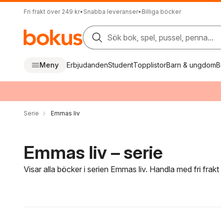
Fri frakt över 249 kr
•
Snabba leveranser
•
Billiga böcker
Sök bok, spel, pussel, penna...
Meny
Erbjudanden
Student
Topplistor
Barn & ungdom
B
Serie
Emmas liv
Emmas liv – serie
Visar alla böcker i serien Emmas liv. Handla med fri frak
Hoppa över filtreringsmeny