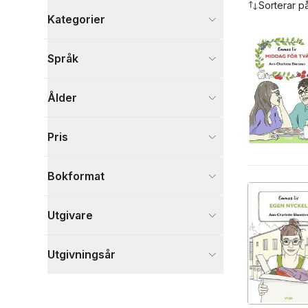
Sorterar p
Kategorier
Böcker
Språk
Skönlitteratur
2
Visa fler
Ålder
Visa fler
Pris
Bokformat
Utgivare
Utgivningsår