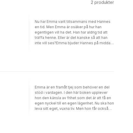
2
produkter
Nu har Emma varit tillsammans med Hannes
en tid. Men Emma är osäker på hur han
egentligen vill ha det. Han har aldrig tid att
träffa henne. Eller är det kanske så att han
inte vill ses?Emma bjuder Hannes på middag
för att ta reda på vad han känner. Det blir
pizza, men det blir också mycket mer. Både
Hannes och Emma känner sig redo för det de
båda gått och tänkt på en tid. Detta är den
sjätte boken i serien om Emmas liv. Böckerna
om Emma skildrar hennes liv med värme och
närhet. Ann-Charlotte Ekensten fångar livets
stora känslor i ett enkelt språk. Christina
Emma är en framåt tjej som behöver en del
Heitmanns fina, vardagsnära illustrationer
stöd i vardagen. I den här boken upplever
kompletterar texten.
hon den känsla av frihet som det är att få en
egen nyckel till en egen lägenhet. Nu ska hon
leva sitt eget, vuxna liv. Men hon får också
snabbt känna på det ansvar som en egen
lägenhet för med sig.Egen nyckel är den
första delen i serien Emmas liv. Vare sig man
själv har varit med om samma sak som Emma