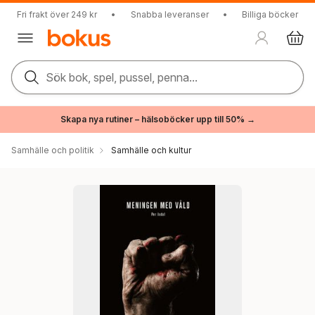
Fri frakt över 249 kr
•
Snabba leveranser
•
Billiga böcker
Sök bok, spel, pussel, penna...
Skapa nya rutiner – hälsoböcker upp till 50% →
Samhälle och politik
Samhälle och kultur