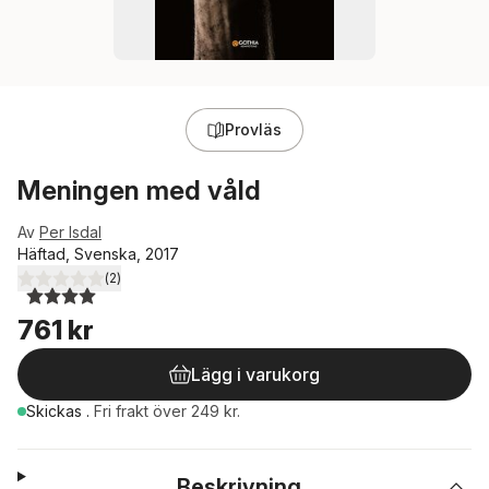
Provläs
Meningen med våld
Av
Per Isdal
Häftad, Svenska, 2017
(
2
)
4,0
utav 5 stjärnor. Totalt antal röster:
761 kr
Lägg i varukorg
Skickas
.
Fri frakt över 249 kr.
Beskrivning