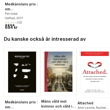
Medkänslans pris :
om
sekundärtraumatis
Per Isdal
Häftad
, 2017
ering, compassion
(
12
)
fatigue och
3,9
utav 5 stjärnor. Totalt antal röster:
684 kr
utbrändhet hos
yrkesverksamma
Hoppa över listan
Du kanske också är intresserad av
Mäns våld mot
Medkänslans pris :
Attached
kvinnor och våld i
om
Amir Levine
,
Rachel