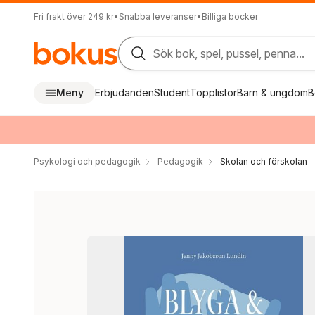
Fri frakt över 249 kr
•
Snabba leveranser
•
Billiga böcker
Sök bok, spel, pussel, penna...
Meny
Erbjudanden
Student
Topplistor
Barn & ungdom
B
Psykologi och pedagogik
Pedagogik
Skolan och förskolan