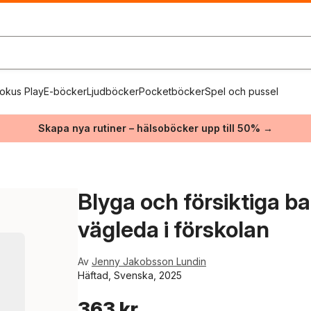
okus Play
E-böcker
Ljudböcker
Pocketböcker
Spel och pussel
Skapa nya rutiner – hälsoböcker upp till 50% →
Blyga och försiktiga ba
vägleda i förskolan
Av
Jenny Jakobsson Lundin
Häftad, Svenska, 2025
363 kr