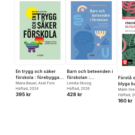
En trygg och säker
Barn och beteenden i
förskola : förebygga
förskolan :
Förstå 
och hantera konflikter,
Maria Bauer
,
Axel Fors
självreglering, känslor
Linnéa Skoog
blyga b
Häftad
, 2024
Häftad
, 2026
hot och våld
och hjärnans
Malin Gre
395 kr
428 kr
Häftad
, 
utveckling
160 kr