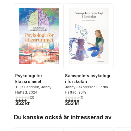
Samspelets psykologi
Psykologi för
i förskolan
klassrummet
Jenny Jakobsson Lundin
Tuija Lehtinen
,
Jenny
Häftad
, 2019
Jakobsson Lundin
Häftad
, 2024
(
1
)
(
2
)
5,0
utav 5 stjärnor. Totalt antal röster:
4,0
utav 5 stjärnor. Totalt antal röster:
353 kr
352 kr
Hoppa över listan
Du kanske också är intresserad av