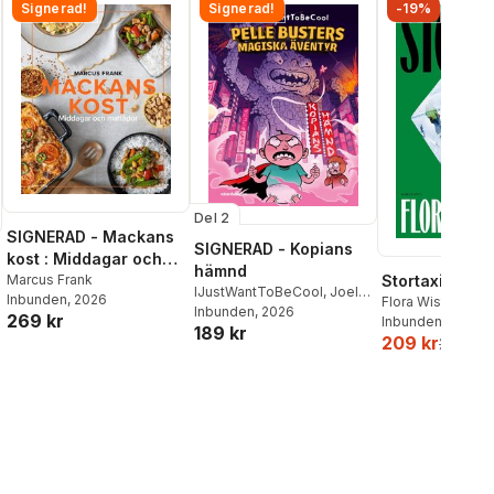
Signerad!
Signerad!
-19%
Del 2
SIGNERAD - Mackans
SIGNERAD - Kopians
kost : Middagar och
hämnd
matlådor
Marcus Frank
Stortaxi
IJustWantToBeCool
,
Joel
Inbunden
, 2026
Flora Wiström
Adolphson
Inbunden
, 2026
,
Emil Ejdemo
269 kr
Inbunden
, 2026
189 kr
Beer
,
Victor Beer
209 kr
259 kr
al röster: