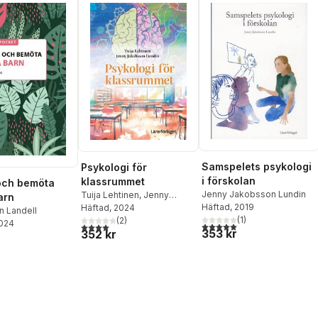
Samspelets psykologi
Psykologi för
i förskolan
klassrummet
och bemöta
Jenny Jakobsson Lundin
Tuija Lehtinen
,
Jenny
arn
Häftad
, 2019
Jakobsson Lundin
Häftad
, 2024
n Landell
(
1
)
(
2
)
2024
5,0
utav 5 stjärnor. Totalt ant
4,0
utav 5 stjärnor. Totalt antal röster:
353 kr
352 kr