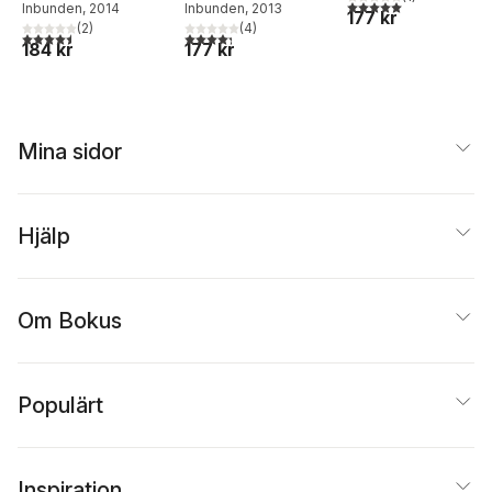
5,0
utav 5 stjärnor. Tota
Inbunden
, 2014
Inbunden
, 2013
177 kr
(
2
)
(
4
)
4,5
utav 5 stjärnor. Totalt antal röster:
4,3
utav 5 stjärnor. Totalt antal röster:
184 kr
177 kr
Mina sidor
Hjälp
Om Bokus
Populärt
Inspiration