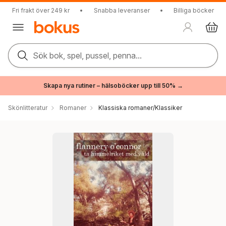
Fri frakt över 249 kr
•
Snabba leveranser
•
Billiga böcker
Sök bok, spel, pussel, penna...
Skapa nya rutiner – hälsoböcker upp till 50% →
Skönlitteratur
Romaner
Klassiska romaner/Klassiker