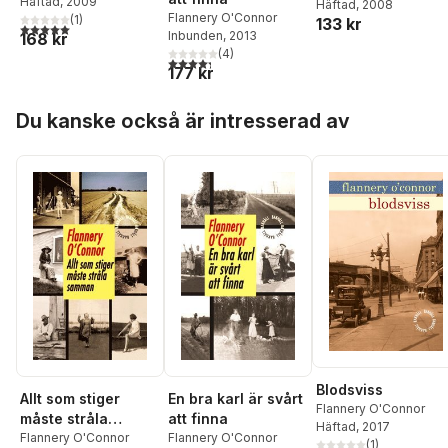
Häftad
, 2009
Häftad
, 2008
Flannery O'Connor
(
1
)
133 kr
5,0
utav 5 stjärnor. Totalt antal röster:
Inbunden
, 2013
168 kr
(
4
)
4,3
utav 5 stjärnor. Totalt antal röster:
177 kr
Hoppa över listan
Du kanske också är intresserad av
Blodsviss
Allt som stiger
En bra karl är svårt
Flannery O'Connor
måste stråla
att finna
Häftad
, 2017
samman
Flannery O'Connor
Flannery O'Connor
(
1
)