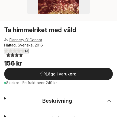
Ta himmelriket med våld
Av
Flannery O'Connor
Häftad, Svenska, 2016
(
3
)
4,0
utav 5 stjärnor. Totalt antal röster:
156 kr
Lägg i varukorg
Skickas
.
Fri frakt över 249 kr.
Beskrivning