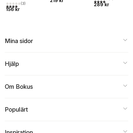
219 kr
4,0
utav 5 stjärnor. Tota
(
3
)
289 kr
4,0
utav 5 stjärnor. Totalt antal röster:
156 kr
Mina sidor
Hjälp
Om Bokus
Populärt
Inspiration