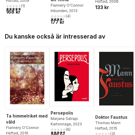
Häftad
, 2009
Häftad
, 2008
Flannery O'Connor
(
1
)
133 kr
5,0
utav 5 stjärnor. Totalt antal röster:
Inbunden
, 2013
168 kr
(
4
)
4,3
utav 5 stjärnor. Totalt antal röster:
177 kr
Hoppa över listan
Du kanske också är intresserad av
Persepolis
Ta himmelriket med
Doktor Faustus
Marjane Satrapi
våld
Thomas Mann
Kartonnage
, 2023
Flannery O'Connor
Häftad
, 2015
(
6
)
4,7
utav 5 stjärnor. Totalt antal röster:
Häftad
, 2016
(
3
)