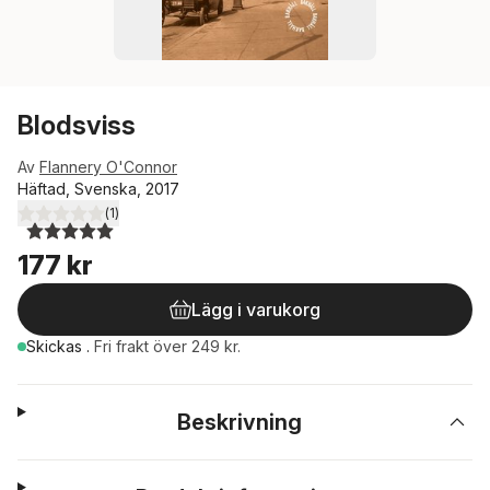
Blodsviss
Av
Flannery O'Connor
Häftad, Svenska, 2017
(
1
)
5,0
utav 5 stjärnor. Totalt antal röster:
177 kr
Lägg i varukorg
Skickas
.
Fri frakt över 249 kr.
Beskrivning