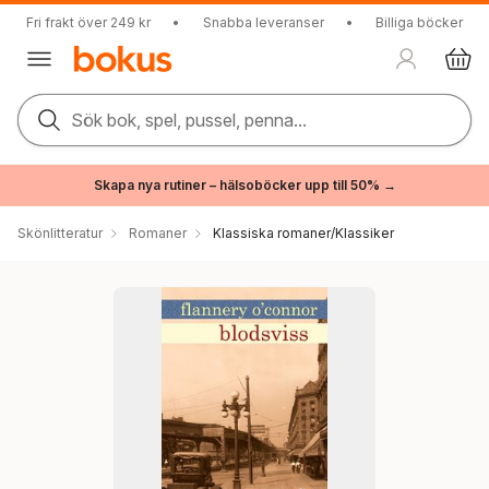
Fri frakt över 249 kr
•
Snabba leveranser
•
Billiga böcker
Sök bok, spel, pussel, penna...
Skapa nya rutiner – hälsoböcker upp till 50% →
Skönlitteratur
Romaner
Klassiska romaner/Klassiker