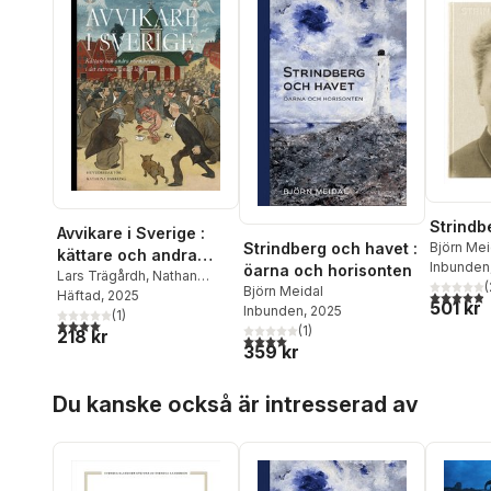
Strindb
Avvikare i Sverige :
Björn Mei
Strindberg och havet :
kättare och andra
Wanseliu
Inbunden
öarna och horisonten
normbrytare i det
Lars Trägårdh
,
Nathan
(
Björn Meidal
4,9
utav 5 
Shachar
Häftad
, 2025
,
Torsten
extrema landet lagom
501 kr
Inbunden
, 2025
Pettersson
(
1
)
,
Björn Meidal
,
4,0
utav 5 stjärnor. Totalt antal röster:
(
1
)
218 kr
Håkan Lindgren
,
Gunilla
4,0
utav 5 stjärnor. Totalt antal röster:
359 kr
Kindstrand
,
Magnus Florin
,
Torbjörn Elensky
,
Katarina
Hoppa över listan
Barrling
Du kanske också är intresserad av