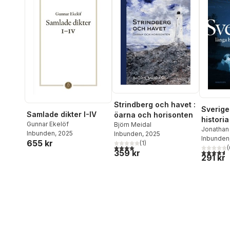
Strindberg och havet :
Sverige
Samlade dikter I-IV
öarna och horisonten
historia
Gunnar Ekelöf
Björn Meidal
makt oc
Jonathan
Inbunden
, 2025
Inbunden
, 2025
Inbunden
14000 
655 kr
(
1
)
4,0
utav 5 stjärnor. Totalt antal röster:
(
4,6
utav 5 
359 kr
291 kr