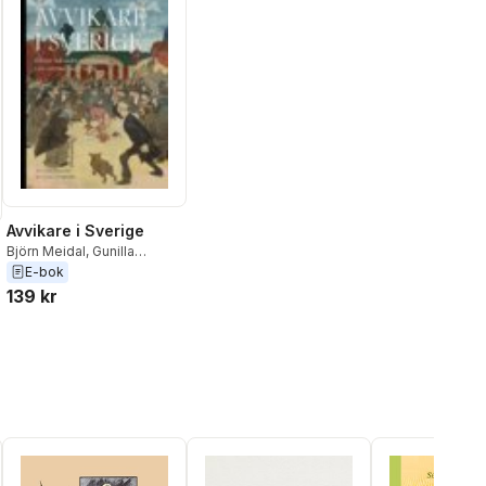
Avvikare i Sverige
Björn Meidal
,
Gunilla
Kindstrand
,
Håkan
E-bok
Lindgren
,
Katarina Barrling
,
139 kr
Lars Trägårdh
,
Magnus
Florin
,
Nathan Shachar
,
Torbjörn Elensky
,
Torsten
Pettersson