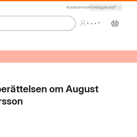
Kundservice
Företagskund?
: berättelsen om August
rsson