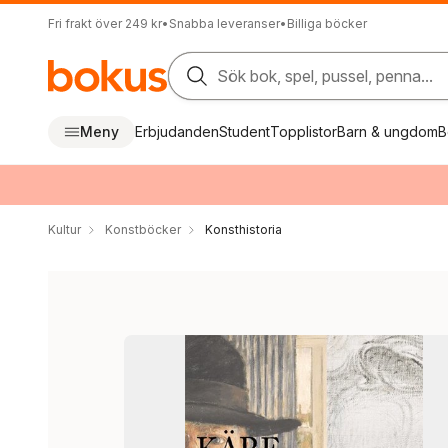
Fri frakt över 249 kr
•
Snabba leveranser
•
Billiga böcker
Sök bok, spel, pussel, penna...
Meny
Erbjudanden
Student
Topplistor
Barn & ungdom
B
Kultur
Konstböcker
Konsthistoria