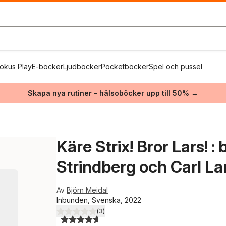
okus Play
E-böcker
Ljudböcker
Pocketböcker
Spel och pussel
Skapa nya rutiner – hälsoböcker upp till 50% →
Käre Strix! Bror Lars! 
Strindberg och Carl La
Av
Björn Meidal
Inbunden, Svenska, 2022
(
3
)
4,7
utav 5 stjärnor. Totalt antal röster: