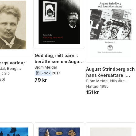
God dag, mitt barn! :
berättelsen om August
ergs världar
Strindberg, Harriet
Björn Meidal
dal
,
Bengt
August Strindberg och
E-bok
2017
Bosse och deras
s
, 2012
hans översättare :
79 kr
20
)
dotter Anne-Marie
Föredrag vid
Björn Meidal
,
Nils Åke
stjärnor. Totalt antal röster:
Nilsson
Häftad
, 1995
symposium i
151 kr
Vitterhetsakademien 8
september 1994