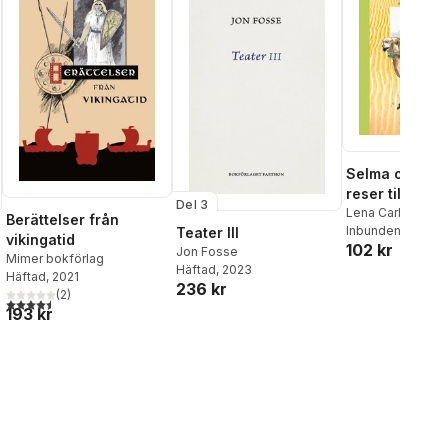
Selma och So
reser till Jer
Del 3
Lena Carlsson
Berättelser från
Inbunden
, 2019
Teater III
vikingatid
102 kr
Jon Fosse
Mimer bokförlag
Häftad
, 2023
Häftad
, 2021
236 kr
(
2
)
4,5
utav 5 stjärnor. Totalt antal röster:
193 kr