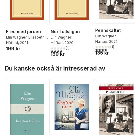
Pennskaftet
Fred med jorden
Norrtullsligan
Elin Wägner
Elin Wägner
,
Elisabeth
Elin Wägner
Häftad
, 2021
Tamm
Häftad
, 2021
Häftad
, 2020
(
1
)
199 kr
(
1
)
4,0
utav 5 stjärnor. Tota
4,0
utav 5 stjärnor. Totalt antal röster:
135 kr
159 kr
Hoppa över listan
Du kanske också är intresserad av