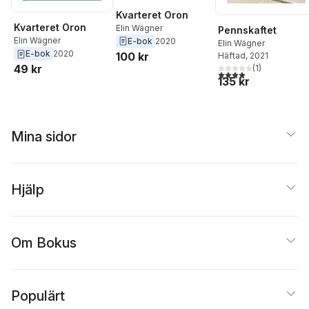
Kvarteret Oron
Kvarteret Oron
Elin Wägner
Pennskaftet
Elin Wägner
E-bok
2020
Elin Wägner
E-bok
2020
100 kr
Häftad
, 2021
49 kr
(
1
)
4,0
utav 5 stjärnor. Tota
135 kr
Mina sidor
Hjälp
Om Bokus
Populärt