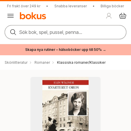
Fri frakt över 249 kr
•
Snabba leveranser
•
Billiga böcker
Sök bok, spel, pussel, penna...
Skapa nya rutiner – hälsoböcker upp till 50% →
Skönlitteratur
Romaner
Klassiska romaner/Klassiker